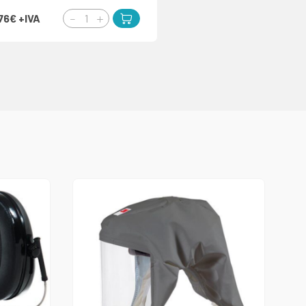
,76€
+IVA