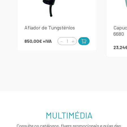
Afiador de Tungsténios
Capuc
6680
850,00€
+IVA
23,24
MULTIMÉDIA
Consulte os catálogos, flyers promocionais e guias das