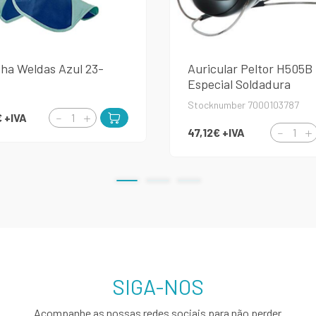
ha Weldas Azul 23-
Auricular Peltor H505B
Especial Soldadura
Stocknumber 7000103787
€
+IVA
47,12€
+IVA
SIGA-NOS
Acompanhe as nossas redes sociais para não perder