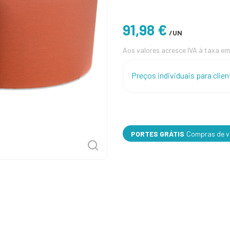
91,98 €
/UN
Aos valores acresce IVA à taxa em
Preços individuais para cli
PORTES GRÁTIS
Compras de va