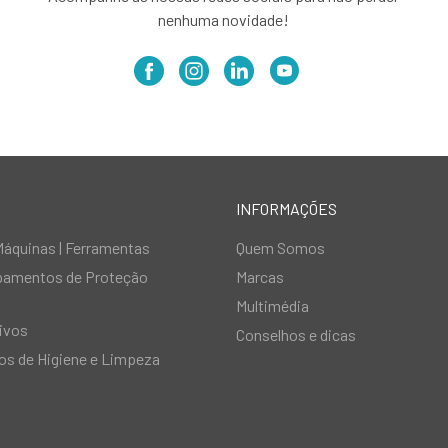
nenhuma novidade!
INFORMAÇÕES
Máquinas | Ferramentas
Quem Somos
ipamentos de Proteção
Marcas
Multimédia
ivos
Conselhos e dicas
s de Higiene e Limpeza