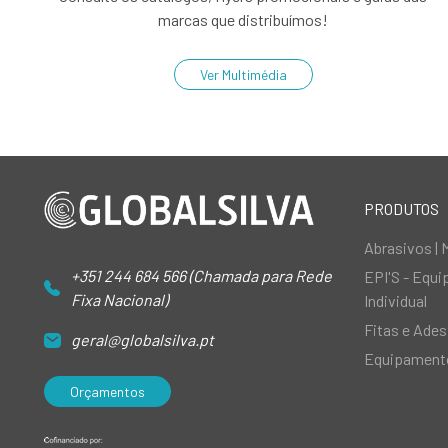
marcas que distribuímos!
Ver Multimédia
PRODUTOS
Abrasivos | 
+351 244 684 566 (Chamada para Rede
EPI'S - Equ
Fixa Nacional)
Individual
Fitas e Ades
geral@globalsilva.pt
Equipamento
Orçamentos