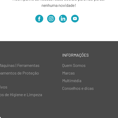
nenhuma novidade!
INFORMAÇÕES
Máquinas | Ferramentas
Quem Somos
ipamentos de Proteção
Marcas
Multimédia
ivos
Conselhos e dicas
s de Higiene e Limpeza