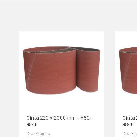
Cinta 220 x 2000 mm - P80 -
Cinta
984F
984F
Stocknumber
Stockn