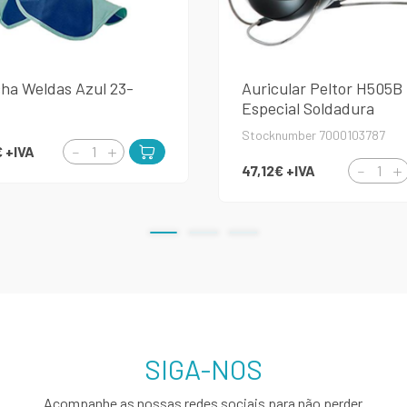
ha Weldas Azul 23-
Auricular Peltor H505B
Especial Soldadura
Stocknumber 7000103787
€
+IVA
47,12€
+IVA
SIGA-NOS
Acompanhe as nossas redes sociais para não perder