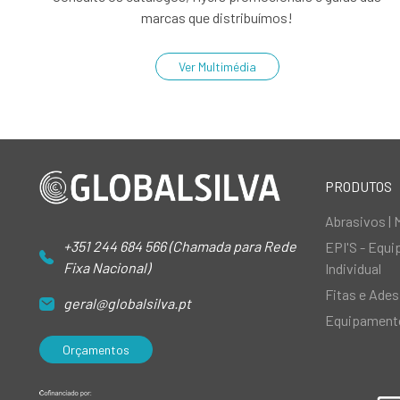
marcas que distribuímos!
Ver Multimédia
PRODUTOS
Abrasivos | 
+351 244 684 566 (Chamada para Rede
EPI'S - Equ
Fixa Nacional)
Individual
Fitas e Ades
geral@globalsilva.pt
Equipamento
Orçamentos