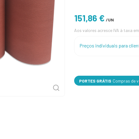
151,86 €
/UN
Aos valores acresce IVA à taxa em
Preços individuais para cli
PORTES GRÁTIS
Compras de va