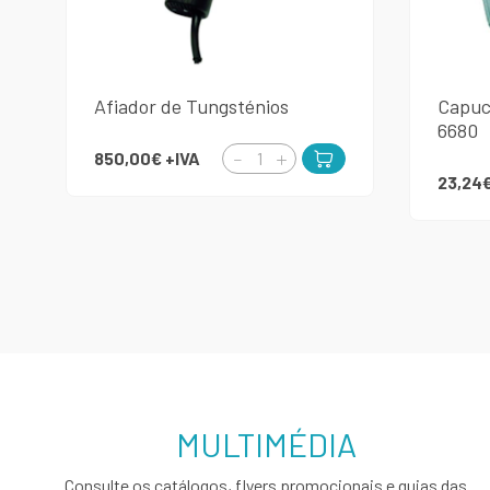
Afiador de Tungsténios
Capuc
6680
850,00€
+IVA
23,24
MULTIMÉDIA
Consulte os catálogos, flyers promocionais e guias das