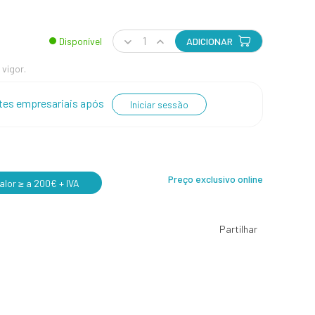
Disponível
ADICIONAR
 vigor.
entes empresariais após
Iniciar sessão
Preço exclusivo online
lor ≥ a 200€ + IVA
Partilhar