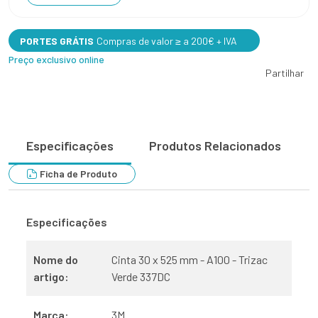
PORTES GRÁTIS
Compras de valor ≥ a 200€ + IVA
Preço exclusivo online
Partilhar
Especificações
Produtos Relacionados
Ficha de Produto
Especificações
Nome do
Cinta 30 x 525 mm - A100 - Trizac
artigo:
Verde 337DC
Marca:
3M