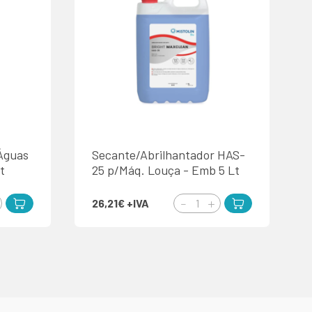
Águas
Secante/Abrilhantador HAS-
t
25 p/Máq. Louça - Emb 5 Lt
26,21€
+IVA