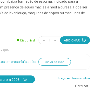
o com baixa formação de espuma, indicado para a
em presença de águas macias a média dureza. Pode ser
ais de lavar louça, máquinas de copos ou máquinas de
Disponível
ADICIONAR
 vigor.
entes empresariais após
Iniciar sessão
Preço exclusivo online
lor ≥ a 200€ + IVA
Partilhar