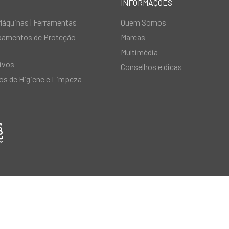
INFORMAÇÕES
Máquinas | Ferramentas
Quem Somos
ipamentos de Proteção
Marcas
Multimédia
ivos
Conselhos e dicas
s de Higiene e Limpeza