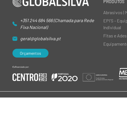
PRODUTOS
Abrasivos | 
+351 244 684 566 (Chamada para Rede
EPI'S - Equ
Fixa Nacional)
Individual
Fitas e Ades
geral@globalsilva.pt
Equipamento
Orçamentos
© 2026 GlobalSilva
|
Todos os direitos reservados