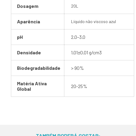
Dosagem
20L
Aparência
Líquido não viscoso azul
pH
2.0–3.0
Densidade
1.01±0.01 g/cm3
Biodegradabilidade
> 90%
Matéria Ativa
20
-
2
5
%
Global
TAMBÉM PODERÁ GOSTAR: