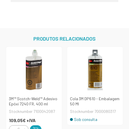
PRODUTOS RELACIONADOS
3M™ Scotch-Weld™ Adesivo
Cola 3M DP610 - Embalagem
Epóxi 7240 FR, 400 ml
50 Ml
Stocknumber 7100042087
Stocknumber 7000080317
Sob consulta
109,05€
+IVA