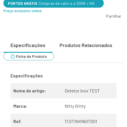
PORTES GRÁTIS
Compras de valor ≥ a 200€ + IVA
Preço exclusivo online
Partilhar
Especificações
Produtos Relacionados
Ficha de Produto
Especificações
Nome do artigo:
Detetor Inox TEST
Marca:
Nitty Gritty
Ref.
17.STINXNGIT001