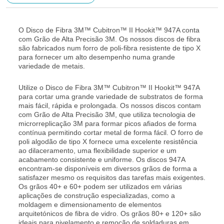
O Disco de Fibra 3M™ Cubitron™ II Hookit™ 947A conta
com Grão de Alta Precisão 3M. Os nossos discos de fibra
são fabricados num forro de poli-fibra resistente de tipo X
para fornecer um alto desempenho numa grande
variedade de metais.
Utilize o Disco de Fibra 3M™ Cubitron™ II Hookit™ 947A
para cortar uma grande variedade de substratos de forma
mais fácil, rápida e prolongada. Os nossos discos contam
com Grão de Alta Precisão 3M, que utiliza tecnologia de
microrreplicação 3M para formar picos afiados de forma
contínua permitindo cortar metal de forma fácil. O forro de
poli algodão de tipo X fornece uma excelente resistência
ao dilaceramento, uma flexibilidade superior e um
acabamento consistente e uniforme. Os discos 947A
encontram-se disponíveis em diversos grãos de forma a
satisfazer mesmo os requisitos das tarefas mais exigentes.
Os grãos 40+ e 60+ podem ser utilizados em várias
aplicações de construção especializadas, como a
moldagem e dimensionamento de elementos
arquitetónicos de fibra de vidro. Os grãos 80+ e 120+ são
ideais para nivelamento e remoção de soldaduras em