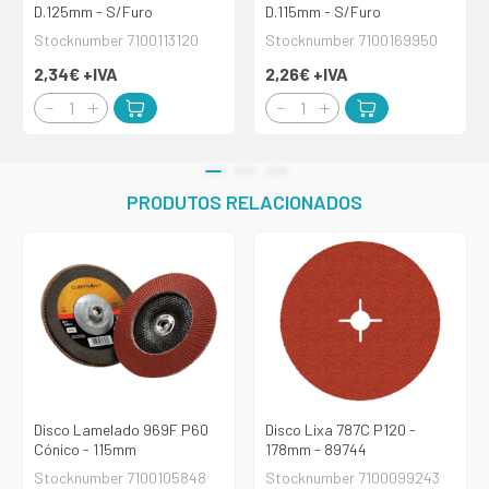
D.125mm - S/Furo
D.115mm - S/Furo
Stocknumber 7100113120
Stocknumber 7100169950
2,34€
+IVA
2,26€
+IVA
PRODUTOS RELACIONADOS
Disco Lamelado 969F P60
Disco Lixa 787C P120 -
Cónico - 115mm
178mm - 89744
Stocknumber 7100105848
Stocknumber 7100099243