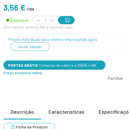
3,56 €
/UN
Disponível
Aos valores acresce IVA à taxa em vigor.
Preços individuais para clientes empresariais após
Iniciar sessão
PORTES GRÁTIS
Compras de valor ≥ a 200€ + IVA
Preço exclusivo online
Partilhar
Descrição
Características
Especificaç
Ficha de Produto