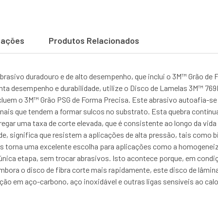
cações
Produtos Relacionados
rasivo duradouro e de alto desempenho, que inclui o 3M™ Grão de F
senta desempenho e durabilidade, utilize o Disco de Lamelas 3M™ 7
ncluem o 3M™ Grão PSG de Forma Precisa. Este abrasivo autoafia-se
ionais que tendem a formar sulcos no substrato. Esta quebra contín
egar uma taxa de corte elevada, que é consistente ao longo da vida ú
de, significa que resistem a aplicações de alta pressão, tais como
 torna uma excelente escolha para aplicações como a homogeneiz
única etapa, sem trocar abrasivos. Isto acontece porque, em cond
bora o disco de fibra corte mais rapidamente, este disco de lâmin
ção em aço-carbono, aço inoxidável e outras ligas sensíveis ao calo