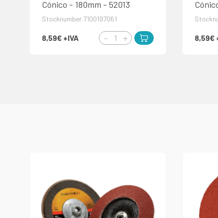
Cónico - 180mm - 52013
Cónic
Stocknumber 7100197061
Stockn
8,59€
+IVA
8,59€