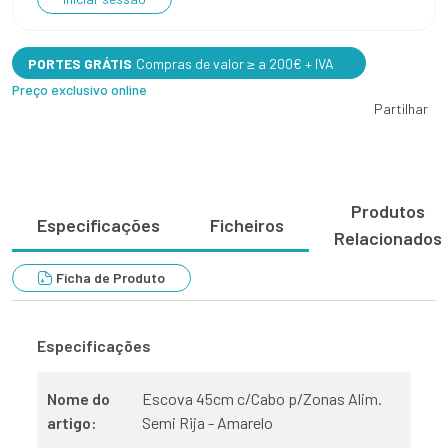
PORTES GRÁTIS
Compras de valor ≥ a 200€ + IVA
Preço exclusivo online
Partilhar
Produtos
Especificações
Ficheiros
Relacionados
Ficha de Produto
Especificações
Nome do
Escova 45cm c/Cabo p/Zonas Alim.
artigo:
Semi Rija - Amarelo