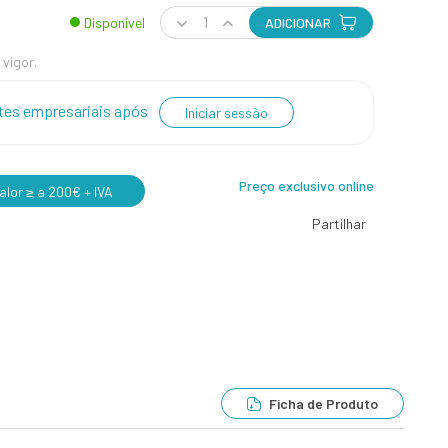
Disponível
ADICIONAR
 vigor.
entes empresariais após
Iniciar sessão
Preço exclusivo online
lor ≥ a 200€ + IVA
Partilhar
Ficha de Produto