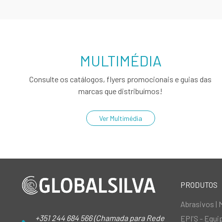
MULTIMÉDIA
Consulte os catálogos, flyers promocionais e guias das
marcas que distribuímos!
Ver Multimédia
PRODUTOS
Abrasivos | 
+351 244 684 566 (Chamada para Rede
EPI'S - Equ