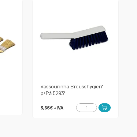
Vassourinha Brousshygien"
p/Pá 5293"
3,66€
+IVA