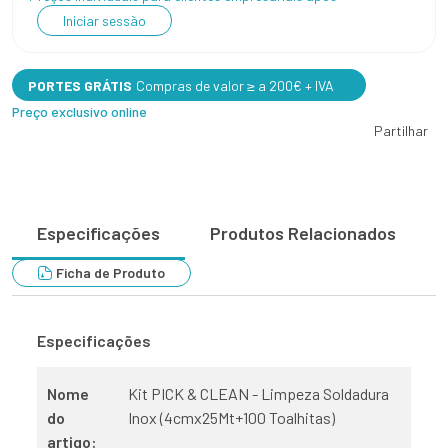
Iniciar sessão
PORTES GRÁTIS
Compras de valor ≥ a 200€ + IVA
Preço exclusivo online
Partilhar
Especificações
Produtos Relacionados
Ficha de Produto
Especificações
Nome
Kit PICK & CLEAN - Limpeza Soldadura
do
Inox (4cmx25Mt+100 Toalhitas)
artigo: