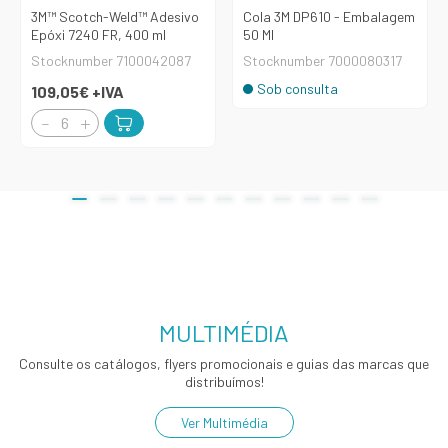
3M™ Scotch-Weld™ Adesivo
Cola 3M DP610 - Embalagem
Epóxi 7240 FR, 400 ml
50 Ml
Stocknumber 7100042087
Stocknumber 7000080317
Sob consulta
109,05€
+IVA
MULTIMÉDIA
Consulte os catálogos, flyers promocionais e guias das marcas que
distribuímos!
Ver Multimédia