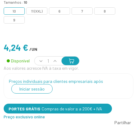
Tamanhos :
10
10
11 (XXL)
6
7
8
9
4,24 €
/UN
Disponível
Aos valores acresce IVA à taxa em vigor.
Preços individuais para clientes empresariais após
Iniciar sessão
PORTES GRÁTIS
Compras de valor ≥ a 200€ + IVA
Preço exclusivo online
Partilhar