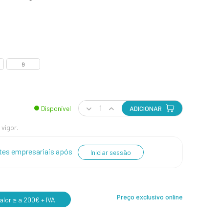
9
Disponível
ADICIONAR
 vigor.
entes empresariais após
Iniciar sessão
Preço exclusivo online
lor ≥ a 200€ + IVA