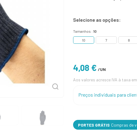
Selecione as opções:
Tamanhos :
10
10
7
8
4,08 €
/UN
Aos valores acresce IVA à taxa em
Preços individuais para cli
PORTES GRÁTIS
Compras de va