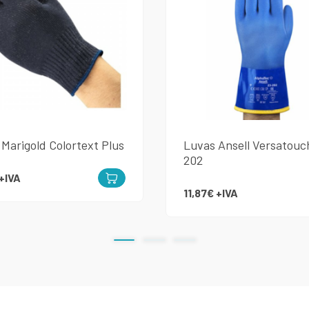
Marigold Colortext Plus
Luvas Ansell Versatouc
202
+IVA
11,87€
+IVA