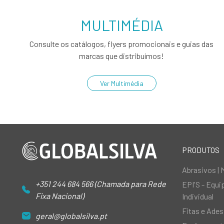
MULTIMÉDIA
Consulte os catálogos, flyers promocionais e guias das
marcas que distribuímos!
Ver Multimédia
PRODUTOS
Abrasivos | 
+351 244 684 566 (Chamada para Rede
EPI'S - Equ
Fixa Nacional)
Individual
Fitas e Ades
geral@globalsilva.pt