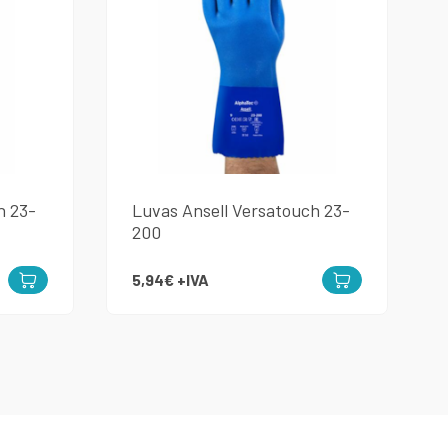
h 23-
Luvas Ansell Versatouch 23-
200
5,94€
+IVA