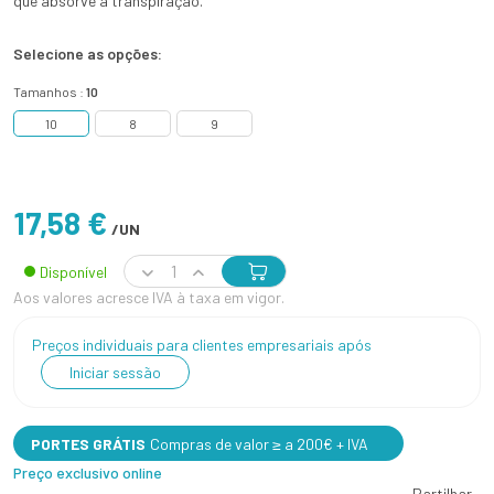
que absorve a transpiração.
Selecione as opções:
Tamanhos :
10
10
8
9
17,58 €
/UN
Disponível
Aos valores acresce IVA à taxa em vigor.
Preços individuais para clientes empresariais após
Iniciar sessão
PORTES GRÁTIS
Compras de valor ≥ a 200€ + IVA
Preço exclusivo online
Partilhar