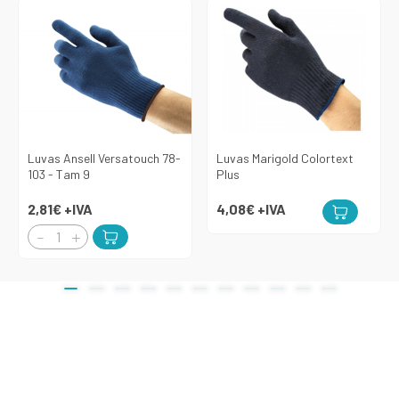
Luvas Ansell Versatouch 78-
Luvas Marigold Colortext
103 - Tam 9
Plus
2,81€
+IVA
4,08€
+IVA