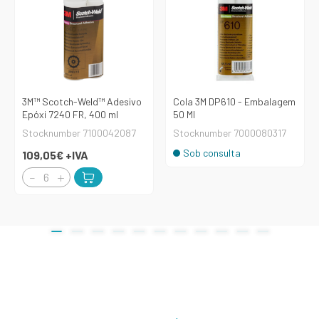
3M™ Scotch-Weld™ Adesivo
Cola 3M DP610 - Embalagem
Epóxi 7240 FR, 400 ml
50 Ml
Stocknumber 7100042087
Stocknumber 7000080317
Sob consulta
109,05€
+IVA