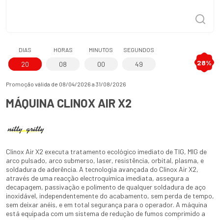
DIAS
HORAS
MINUTOS
SEGUNDOS
28%
20
08
00
49
Promoção válida de 08/04/2026 a 31/08/2026
MÁQUINA CLINOX AIR X2
Clinox Air X2 executa tratamento ecológico imediato de TIG, MIG de
arco pulsado, arco submerso, laser, resistência, orbital, plasma, e
soldadura de aderência. A tecnologia avançada do Clinox Air X2,
através de uma reacção electroquímica imediata, assegura a
decapagem, passivação e polimento de qualquer soldadura de aço
inoxidável, independentemente do acabamento, sem perda de tempo,
sem deixar anéis, e em total segurança para o operador. A máquina
está equipada com um sistema de redução de fumos comprimido a