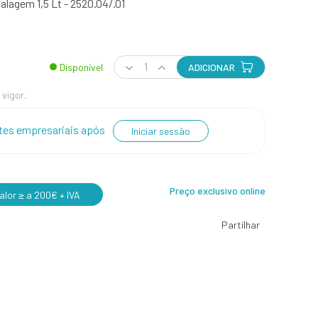
lagem 1,5 Lt - 2520.04/.01
Disponível
ADICIONAR
 vigor.
entes empresariais após
Iniciar sessão
Preço exclusivo online
lor ≥ a 200€ + IVA
Partilhar