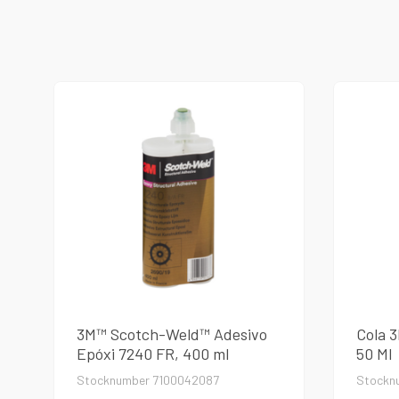
3M™ Scotch-Weld™ Adesivo
Cola 
Epóxi 7240 FR, 400 ml
50 Ml
Stocknumber 7100042087
Stockn