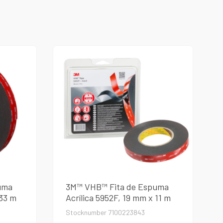
uma
3M™ VHB™ Fita de Espuma
 33 m
Acrílica 5952F, 19 mm x 11 m
Stocknumber 7100223843