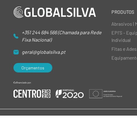
PRODUTOS
Abrasivos | 
+351 244 684 566 (Chamada para Rede
EPI'S - Equ
Fixa Nacional)
Individual
Fitas e Ades
geral@globalsilva.pt
Equipamento
Orçamentos
© 2026 GlobalSilva
|
Todos os direitos reservados