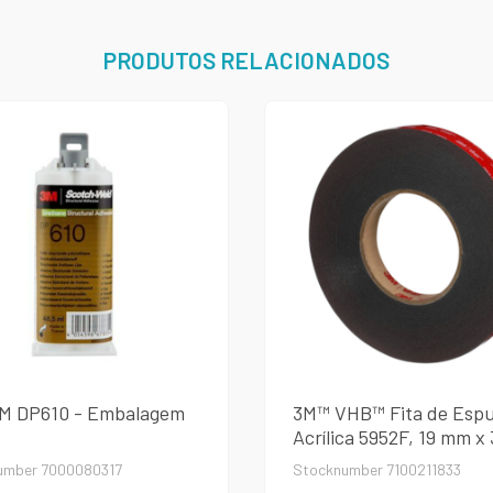
PRODUTOS RELACIONADOS
3M DP610 - Embalagem
3M™ VHB™ Fita de Esp
Acrílica 5952F, 19 mm x
umber 7000080317
Stocknumber 7100211833