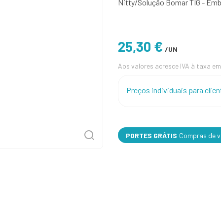
Nitty/Solução Bomar TIG - Emba
25,30 €
/UN
Aos valores acresce IVA à taxa em
Preços individuais para cli
PORTES GRÁTIS
Compras de va