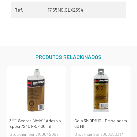
Ref.
17.65NG.CLX2594
PRODUTOS RELACIONADOS
3M™ Scotch-Weld™ Adesivo
Cola 3M DP610 - Embalagem
Epóxi 7240 FR, 400 ml
50 Ml
Stocknumber 7100042087
Stocknumber 7000080317