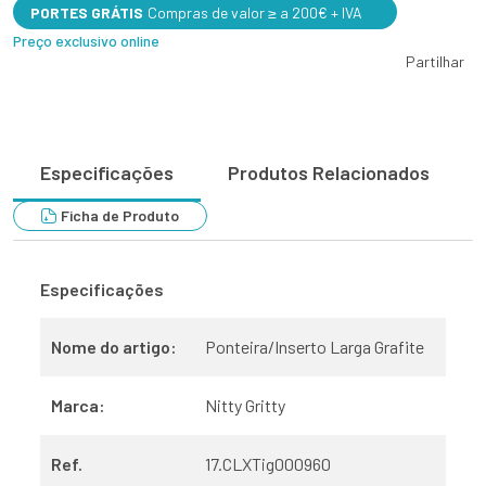
PORTES GRÁTIS
Compras de valor ≥ a 200€ + IVA
Preço exclusivo online
Partilhar
Especificações
Produtos Relacionados
Ficha de Produto
Especificações
Nome do artigo:
Ponteira/Inserto Larga Grafite
Marca:
Nitty Gritty
Ref.
17.CLXTig000960