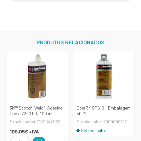
PRODUTOS RELACIONADOS
3M™ Scotch-Weld™ Adesivo
Cola 3M DP610 - Embalagem
Epóxi 7240 FR, 400 ml
50 Ml
Stocknumber 7100042087
Stocknumber 7000080317
Sob consulta
109,05€
+IVA