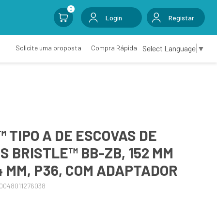
0
Login
Registar
Select Language
▼
Solicite uma proposta
Compra Rápida
 TIPO A DE ESCOVAS DE
S BRISTLE™ BB-ZB, 152 MM
.4 MM, P36, COM ADAPTADOR
0048011276038