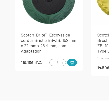
Scotch-Brite™ Escovas de
Scotch
cerdas Bristle BB-ZB, 152 mm
Brush
x 22 mm x 25.4 mm, com
ZB, 19
Adaptador
Type 
Stockn
110,13€
+IVA
14,50