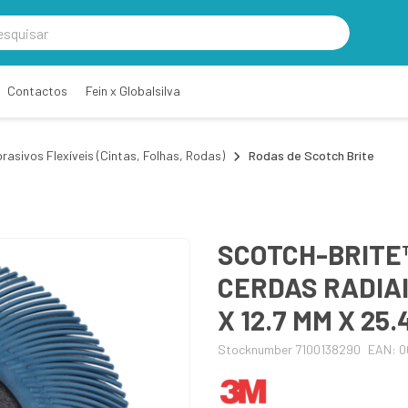
Contactos
Fein x Globalsilva
rasivos Flexíveis (Cintas, Folhas, Rodas)
Rodas de Scotch Brite
SCOTCH-BRITE™
CERDAS RADIAI
X 12.7 MM X 25
Stocknumber 7100138290
EAN: 0