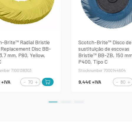
-Brite™ Radial Bristle
Scotch-Brite™ Disco de
 Replacement Disc BB-
sustituiçâo de escovas
3.7 mm, P80, Yellow,
Bristle™ BB-ZB, 150 mm
C
P400, Tipo C
umber 7100138303
Stocknumber 7000144604
€
+IVA
9,44€
+IVA