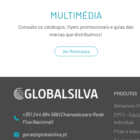
MULTIMÉDIA
Consulte os catálogos, flyers promocionais e guias das
marcas que distribuímos!
Ver Multimédia
PRODUTOS
Abrasivos | 
+351 244 684 566 (Chamada para Rede
EPI'S - Equ
Fixa Nacional)
Individual
Fitas e Ades
geral@globalsilva.pt