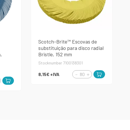
Scotch-Brite™ Escovas de
substituiçâo para disco radial
,
Bristle, 152 mm
Stocknumber 7100138301
8,15€
+IVA