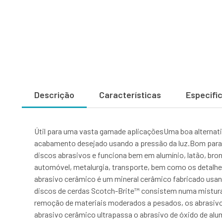
Descrição
Características
Especifi
Útil para uma vasta gamade aplicaçõesUma boa alternati
acabamento desejado usando a pressão da luz.Bom para 
discos abrasivos e funciona bem em alumínio, latão, bronz
automóvel, metalurgia, transporte, bem como os detalhes 
abrasivo cerâmico é um mineral cerâmico fabricado usan
discos de cerdas Scotch-Brite™ consistem numa mistura 
remoção de materiais moderados a pesados, os abrasivo
abrasivo cerâmico ultrapassa o abrasivo de óxido de alu