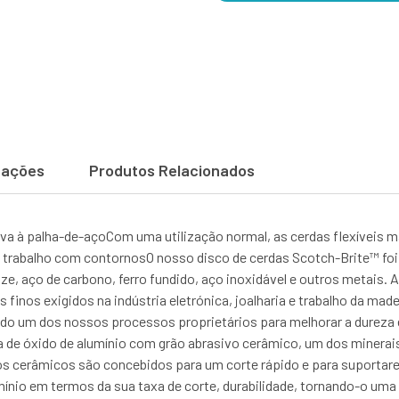
cações
Produtos Relacionados
va à palha-de-açoCom uma utilização normal, as cerdas flexíveis 
trabalho com contornosO nosso disco de cerdas Scotch-Brite™ foi
e, aço de carbono, ferro fundido, aço inoxidável e outros metais. As
finos exigidos na indústria eletrónica, joalharia e trabalho da mad
do um dos nossos processos proprietários para melhorar a dureza 
de óxido de alumínio com grão abrasivo cerâmico, um dos minerais 
s cerâmicos são concebidos para um corte rápido e para suportare
mínio em termos da sua taxa de corte, durabilidade, tornando-o uma 