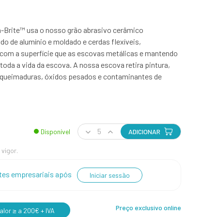
h-Brite™ usa o nosso grão abrasivo cerâmico
do de alumínio e moldado e cerdas flexíveis,
com a superfície que as escovas metálicas e mantendo
toda a vida da escova. A nossa escova retira pintura,
 queimaduras, óxidos pesados e contaminantes de
Disponível
ADICIONAR
 vigor.
entes empresariais após
Iniciar sessão
Preço exclusivo online
lor ≥ a 200€ + IVA