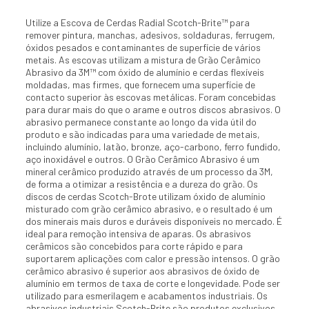
Utilize a Escova de Cerdas Radial Scotch-Brite™ para
remover pintura, manchas, adesivos, soldaduras, ferrugem,
óxidos pesados e contaminantes de superfície de vários
metais. As escovas utilizam a mistura de Grão Cerâmico
Abrasivo da 3M™ com óxido de alumínio e cerdas flexíveis
moldadas, mas firmes, que fornecem uma superfície de
contacto superior às escovas metálicas. Foram concebidas
para durar mais do que o arame e outros discos abrasivos. O
abrasivo permanece constante ao longo da vida útil do
produto e são indicadas para uma variedade de metais,
incluindo alumínio, latão, bronze, aço-carbono, ferro fundido,
aço inoxidável e outros. O Grão Cerâmico Abrasivo é um
mineral cerâmico produzido através de um processo da 3M,
de forma a otimizar a resistência e a dureza do grão. Os
discos de cerdas Scotch-Brote utilizam óxido de alumínio
misturado com grão cerâmico abrasivo, e o resultado é um
dos minerais mais duros e duráveis disponíveis no mercado. É
ideal para remoção intensiva de aparas. Os abrasivos
cerâmicos são concebidos para corte rápido e para
suportarem aplicações com calor e pressão intensos. O grão
cerâmico abrasivo é superior aos abrasivos de óxido de
alumínio em termos de taxa de corte e longevidade. Pode ser
utilizado para esmerilagem e acabamentos industriais. Os
abrasivos industriais Scotch-Brite são produtos exclusivos