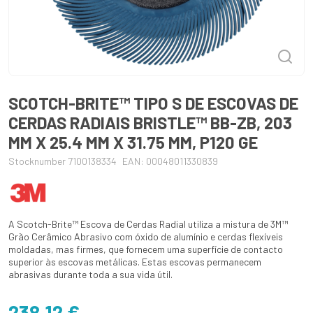
SCOTCH-BRITE™ TIPO S DE ESCOVAS DE
CERDAS RADIAIS BRISTLE™ BB-ZB, 203
MM X 25.4 MM X 31.75 MM, P120 GE
Stocknumber 7100138334
EAN: 00048011330839
A Scotch-Brite™ Escova de Cerdas Radial utiliza a mistura de 3M™
Grão Cerâmico Abrasivo com óxido de alumínio e cerdas flexíveis
moldadas, mas firmes, que fornecem uma superfície de contacto
superior às escovas metálicas. Estas escovas permanecem
abrasivas durante toda a sua vida útil.
238,12 €