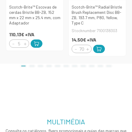
Scotch-Brite™ Escovas de
Scotch-Brite™ Radial Bristle
cerdas Bristle BB-ZB, 152
Brush Replacement Disc BB-
mm x 22 mm x 25.4 mm, com
ZB, 193.7 mm, P80, Yellow,
Adaptador
Type C
Stocknumber 7100138303
110,13€
+IVA
14,50€
+IVA
MULTIMÉDIA
Consulte os catálogos, flyers promocionais e guias das marcas que