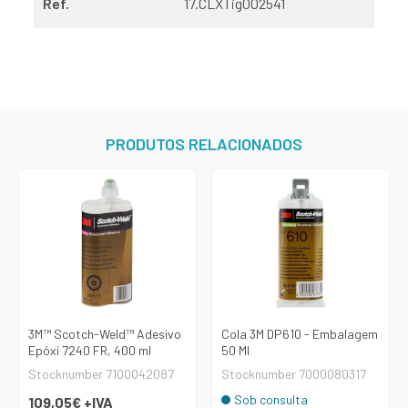
Ref.
17.CLXTig002541
PRODUTOS RELACIONADOS
3M™ Scotch-Weld™ Adesivo
Cola 3M DP610 - Embalagem
Epóxi 7240 FR, 400 ml
50 Ml
Stocknumber 7100042087
Stocknumber 7000080317
Sob consulta
109,05€
+IVA