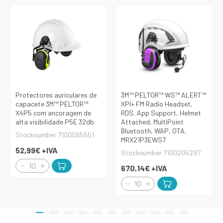
Protectores auriculares de
3M™ PELTOR™ WS™ ALERT™
capacete 3M™ PELTOR™
XPI+ FM Radio Headset,
X4P5 com ancoragem de
RDS, App Support, Helmet
alta visibilidade P5E 32db
Attached, MultiPoint
Bluetooth, WAP, OTA,
Stocknumber 7100095551
MRX21P3EWS7
52,99€
+IVA
Stocknumber 7100205297
670,14€
+IVA