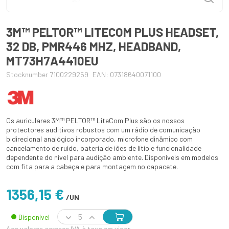
3M™ PELTOR™ LITECOM PLUS HEADSET,
32 DB, PMR446 MHZ, HEADBAND,
MT73H7A4410EU
Stocknumber 7100229259
EAN: 07318640071100
Os auriculares 3M™ PELTOR™ LiteCom Plus são os nossos
protectores auditivos robustos com um rádio de comunicação
bidirecional analógico incorporado, microfone dinâmico com
cancelamento de ruído, bateria de iões de lítio e funcionalidade
dependente do nível para audição ambiente. Disponíveis em modelos
com fita para a cabeça e para montagem no capacete.
1356,15 €
/UN
Disponível
Aos valores acresce IVA à taxa em vigor.