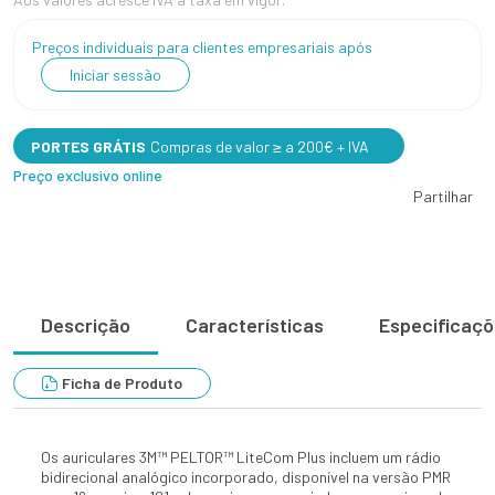
Preços individuais para clientes empresariais após
Iniciar sessão
PORTES GRÁTIS
Compras de valor ≥ a 200€ + IVA
Preço exclusivo online
Partilhar
Descrição
Características
Especificaç
Ficha de Produto
Os auriculares 3M™ PELTOR™ LiteCom Plus incluem um rádio
bidirecional analógico incorporado, disponível na versão PMR