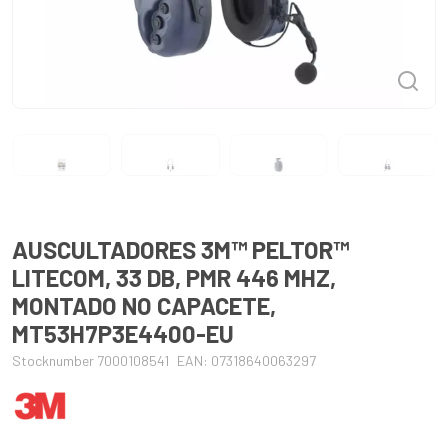
AUSCULTADORES 3M™ PELTOR™
LITECOM, 33 DB, PMR 446 MHZ,
MONTADO NO CAPACETE,
MT53H7P3E4400-EU
Stocknumber 7000108541
EAN: 07318640063297