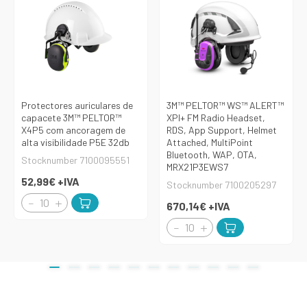
Protectores auriculares de
3M™ PELTOR™ WS™ ALERT™
capacete 3M™ PELTOR™
XPI+ FM Radio Headset,
X4P5 com ancoragem de
RDS, App Support, Helmet
alta visibilidade P5E 32db
Attached, MultiPoint
Bluetooth, WAP, OTA,
Stocknumber 7100095551
MRX21P3EWS7
52,99€
+IVA
Stocknumber 7100205297
670,14€
+IVA