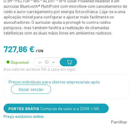
O 3M™ PELTOR™ WS™ ALERT™ XPV Solar Powered Headset é um
auricular Bluetooth® MultiPoint com microfone com cancelamento de
ruído e auto-carregamento por energia fotovoltaica. Liga-se a uma
aplicação móvel para configurar e ajustar mais facilmente os
auscultadores. O auricular ajuda a protegê-lo contra ruídos
perigosos, mas também facilita a realização de chamadas
telefónicas com as duas mãos livres em ambientes ruidosos.
727,86 €
/UN
Disponível
Aos valores acresce IVA à taxa em vigor.
Preços individuais para clientes empresariais após
Iniciar sessão
PORTES GRÁTIS
Compras de valor ≥ a 200€ + IVA
Preço exclusivo online
Partilhar