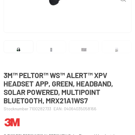
3M™ PELTOR™ WS™ ALERT™ XPV
HEADSET APP, GREEN, HEADBAND,
SOLAR POWERED, MULTIPOINT
BLUETOOTH, MRX21A1WS7
Stocknumber 7100282733
EAN: 04064035058166