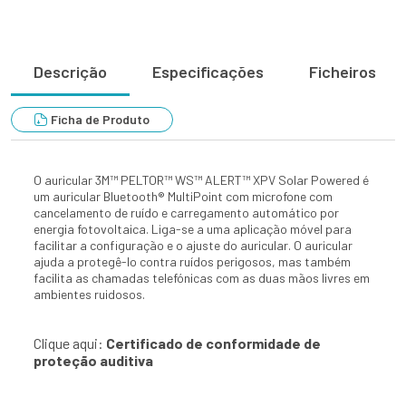
Descrição
Especificações
Ficheiros
Ficha de Produto
O auricular 3M™ PELTOR™ WS™ ALERT™ XPV Solar Powered é
um auricular Bluetooth® MultiPoint com microfone com
cancelamento de ruído e carregamento automático por
energia fotovoltaica. Liga-se a uma aplicação móvel para
facilitar a configuração e o ajuste do auricular. O auricular
ajuda a protegê-lo contra ruídos perigosos, mas também
facilita as chamadas telefónicas com as duas mãos livres em
ambientes ruidosos.
Clique aqui:
Certificado de conformidade de
proteção auditiva