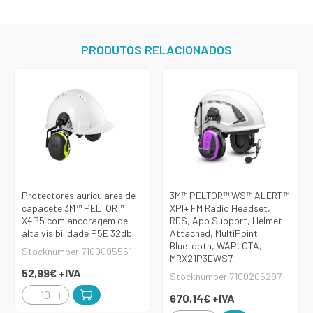
PRODUTOS RELACIONADOS
Protectores auriculares de
3M™ PELTOR™ WS™ ALERT™
capacete 3M™ PELTOR™
XPI+ FM Radio Headset,
X4P5 com ancoragem de
RDS, App Support, Helmet
alta visibilidade P5E 32db
Attached, MultiPoint
Bluetooth, WAP, OTA,
Stocknumber 7100095551
MRX21P3EWS7
52,99€
+IVA
Stocknumber 7100205297
670,14€
+IVA