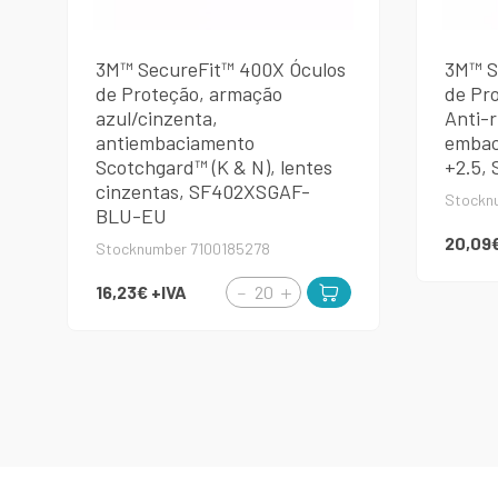
3M™ SecureFit™ 400X Óculos
3M™ S
de Proteção, armação
de Pro
azul/cinzenta,
Anti-r
antiembaciamento
embac
Scotchgard™ (K & N), lentes
+2.5,
cinzentas, SF402XSGAF-
Stockn
BLU-EU
20,09
Stocknumber 7100185278
16,23€
+IVA