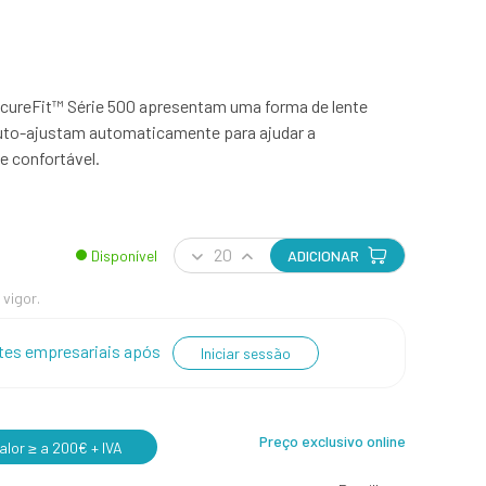
cureFit™ Série 500 apresentam uma forma de lente
auto-ajustam automaticamente para ajudar a
e confortável.
Disponível
ADICIONAR
 vigor.
entes empresariais após
Iniciar sessão
Preço exclusivo online
lor ≥ a 200€ + IVA