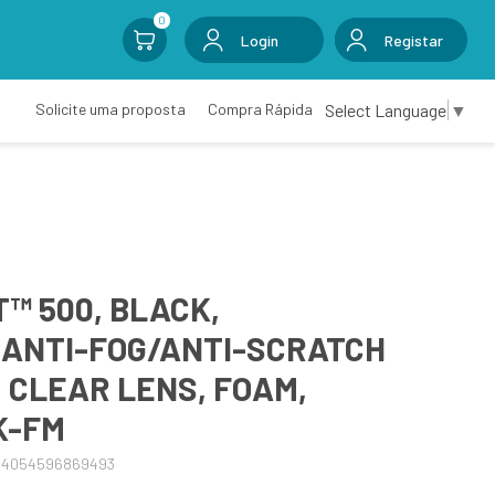
0
Login
Registar
Select Language
▼
Solicite uma proposta
Compra Rápida
™ 500, BLACK,
ANTI-FOG/ANTI-SCRATCH
, CLEAR LENS, FOAM,
K-FM
04054596869493