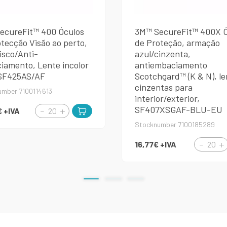
ecureFit™ 400 Óculos
3M™ SecureFit™ 400X Ó
tecção Visão ao perto,
de Proteção, armação
isco/Anti-
azul/cinzenta,
iamento, Lente incolor
antiembaciamento
 SF425AS/AF
Scotchgard™ (K & N), le
cinzentas para
umber 7100114613
interior/exterior,
SF407XSGAF-BLU-EU
€
+IVA
Stocknumber 7100185289
16,77€
+IVA