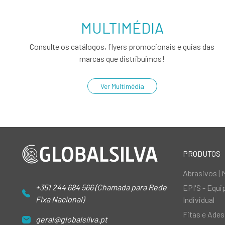
MULTIMÉDIA
Consulte os catálogos, flyers promocionais e guias das
marcas que distribuímos!
Ver Multimédia
PRODUTOS
Abrasivos | 
+351 244 684 566 (Chamada para Rede
EPI'S - Equ
Fixa Nacional)
Individual
Fitas e Ades
geral@globalsilva.pt