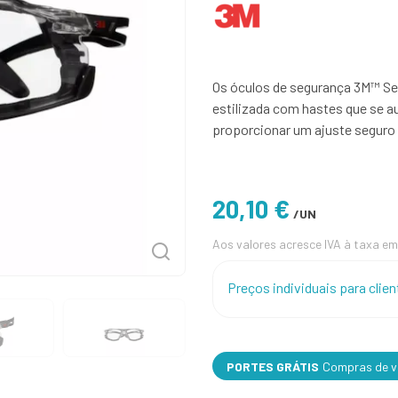
Os óculos de segurança 3M™ Se
estilizada com hastes que se 
proporcionar um ajuste seguro 
20,10 €
/UN
Aos valores acresce IVA à taxa em
Preços individuais para cli
PORTES GRÁTIS
Compras de va