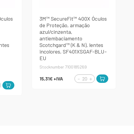
culos
3M™ SecureFit™ 400X Óculos
de Proteção, armação
azul/cinzenta,
antiembaciamento
ntes
Scotchgard™ (K & N), lentes
incolores, SF401XSGAF-BLU-
EU
Stocknumber 7100185269
15,31€
+IVA