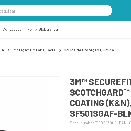
Contactos
Fein x Globalsilva
ual
Proteção Ocular e Facial
Óculos de Proteção Química
3M™ SECUREFIT
SCOTCHGARD™ 
COATING (K&N)
SF501SGAF-BL
Stocknumber 7100243964
EAN: 