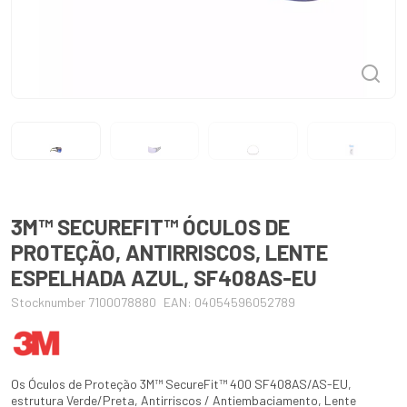
3M™ SECUREFIT™ ÓCULOS DE
PROTEÇÃO, ANTIRRISCOS, LENTE
ESPELHADA AZUL, SF408AS-EU
Stocknumber 7100078880
EAN: 04054596052789
Os Óculos de Proteção 3M™ SecureFit™ 400 SF408AS/AS-EU,
estrutura Verde/Preta, Antirriscos / Antiembaciamento, Lente