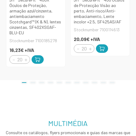
Óculos de Proteção,
de Protecção Visão ao
armação azul/cinzenta,
perto, Anti-risco/Anti-
antiembaciamento
embaciamento, Lente
Scotchgard™ (K & N), lentes
incolor +2.5, SF425AS/AF
cinzentas, SF402XSGAF-
Stocknumber 7100114613
BLU-EU
20,09€
+IVA
Stocknumber 7100185278
16,23€
+IVA
MULTIMÉDIA
Consulte os catálogos, flyers promocionais e guias das marcas que