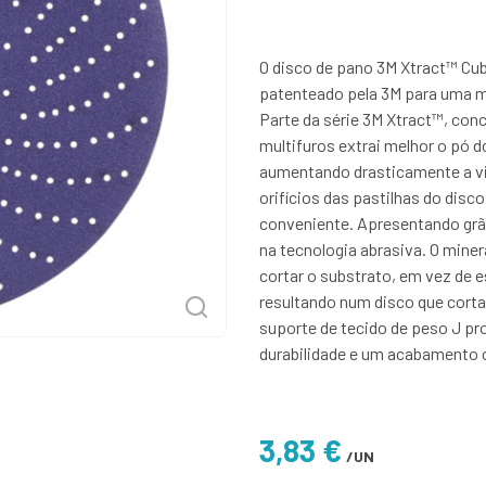
O disco de pano 3M Xtract™ Cub
patenteado pela 3M para uma m
Parte da série 3M Xtract™, con
multifuros extrai melhor o pó d
aumentando drasticamente a vid
orifícios das pastilhas do disco
conveniente. Apresentando grã
na tecnologia abrasiva. O miner
cortar o substrato, em vez de 
resultando num disco que corta
suporte de tecido de peso J pr
durabilidade e um acabamento 
3,83 €
/UN