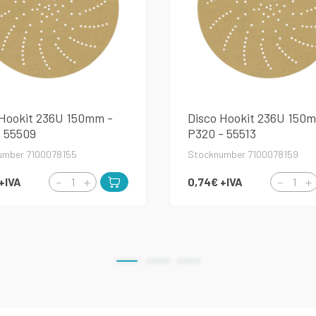
 Hookit 236U 150mm -
Disco Hookit 236U 150
- 55509
P320 - 55513
umber 7100078155
Stocknumber 7100078159
+IVA
0,74€
+IVA