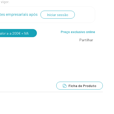
 vigor.
entes empresariais após
Iniciar sessão
Preço exclusivo online
lor ≥ a 200€ + IVA
Partilhar
Ficha de Produto