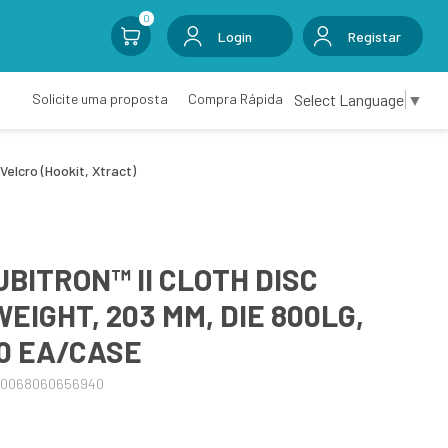
0
Login
Registar
Select Language
▼
Solicite uma proposta
Compra Rápida
Velcro (Hookit, Xtract)
BITRON™ II CLOTH DISC
WEIGHT, 203 MM, DIE 800LG,
0 EA/CASE
00068060656940