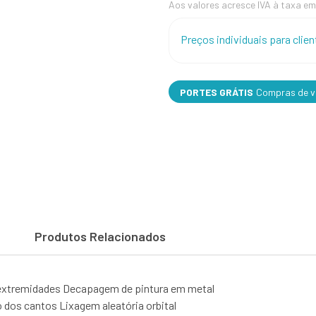
Aos valores acresce IVA à taxa em
Preços individuais para cli
PORTES GRÁTIS
Compras de va
Produtos Relacionados
extremidades Decapagem de pintura em metal
os cantos Lixagem aleatória orbital