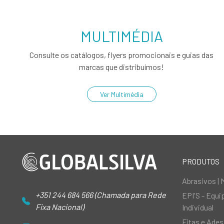
MULTIMÉDIA
Consulte os catálogos, flyers promocionais e guias das
marcas que distribuímos!
Ver Multimédia
PRODUTOS
Abrasivos | 
+351 244 684 566 (Chamada para Rede
EPI'S - Equ
Fixa Nacional)
Individual
Fitas e Ades