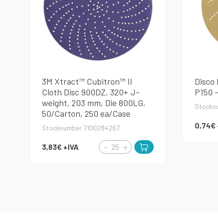
3M Xtract™ Cubitron™ II
Disco
Cloth Disc 900DZ, 320+ J-
P150 
weight, 203 mm, Die 800LG,
Stockn
50/Carton, 250 ea/Case
0,74€
Stocknumber 7100284267
3,83€
+IVA