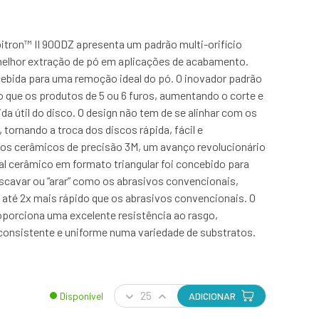
itron™ II 900DZ apresenta um padrão multi-orifício
elhor extração de pó em aplicações de acabamento.
cebida para uma remoção ideal do pó. O inovador padrão
o que os produtos de 5 ou 6 furos, aumentando o corte e
a útil do disco. O design não tem de se alinhar com os
, tornando a troca dos discos rápida, fácil e
os cerâmicos de precisão 3M, um avanço revolucionário
al cerâmico em formato triangular foi concebido para
escavar ou “arar” como os abrasivos convencionais,
 até 2x mais rápido que os abrasivos convencionais. O
oporciona uma excelente resistência ao rasgo,
consistente e uniforme numa variedade de substratos.
Disponível
ADICIONAR