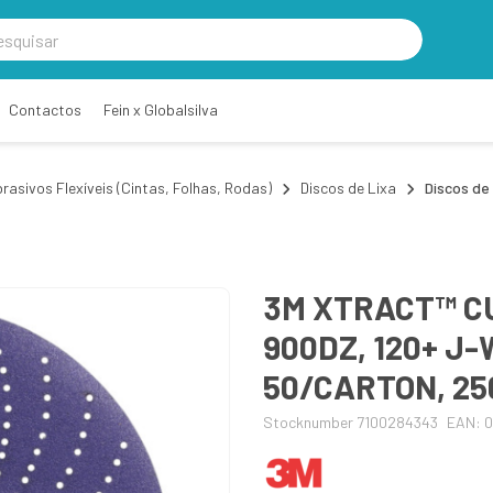
Contactos
Fein x Globalsilva
rasivos Flexíveis (Cintas, Folhas, Rodas)
Discos de Lixa
Discos de 
3M XTRACT™ CU
900DZ, 120+ J-
50/CARTON, 25
Stocknumber 7100284343
EAN: 