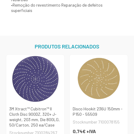
•
Remoção do revestimento Reparação de defeitos
superficiais
PRODUTOS RELACIONADOS
3M Xtract™ Cubitron™ II
Disco Hookit 236U 150mm -
Cloth Disc 900DZ, 320+ J-
P150 - 55509
weight, 203 mm, Die 800LG,
Stocknumber 7100078155
50/Carton, 250 ea/Case
0,74€
+IVA
Stocknumber 7100284267