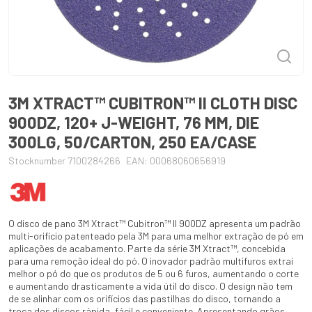
3M XTRACT™ CUBITRON™ II CLOTH DISC
900DZ, 120+ J-WEIGHT, 76 MM, DIE
300LG, 50/CARTON, 250 EA/CASE
Stocknumber 7100284266
EAN: 00068060656919
O disco de pano 3M Xtract™ Cubitron™ II 900DZ apresenta um padrão
multi-orifício patenteado pela 3M para uma melhor extração de pó em
aplicações de acabamento. Parte da série 3M Xtract™, concebida
para uma remoção ideal do pó. O inovador padrão multifuros extrai
melhor o pó do que os produtos de 5 ou 6 furos, aumentando o corte
e aumentando drasticamente a vida útil do disco. O design não tem
de se alinhar com os orifícios das pastilhas do disco, tornando a
troca dos discos rápida, fácil e conveniente. Apresentando grãos