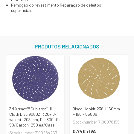
Remoção do revestimento Reparação de defeitos
superficiais
PRODUTOS RELACIONADOS
3M Xtract™ Cubitron™ II
Disco Hookit 236U 150mm -
Cloth Disc 900DZ, 320+ J-
P150 - 55509
weight, 203 mm, Die 800LG,
Stocknumber 7100078155
50/Carton, 250 ea/Case
0,74€
+IVA
Stocknumber 7100284267