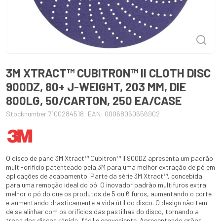
3M XTRACT™ CUBITRON™ II CLOTH DISC
900DZ, 80+ J-WEIGHT, 203 MM, DIE
800LG, 50/CARTON, 250 EA/CASE
Stocknumber 7100284518
EAN: 00068060656902
O disco de pano 3M Xtract™ Cubitron™ II 900DZ apresenta um padrão
multi-orifício patenteado pela 3M para uma melhor extração de pó em
aplicações de acabamento. Parte da série 3M Xtract™, concebida
para uma remoção ideal do pó. O inovador padrão multifuros extrai
melhor o pó do que os produtos de 5 ou 6 furos, aumentando o corte
e aumentando drasticamente a vida útil do disco. O design não tem
de se alinhar com os orifícios das pastilhas do disco, tornando a
troca dos discos rápida, fácil e conveniente. Apresentando grãos