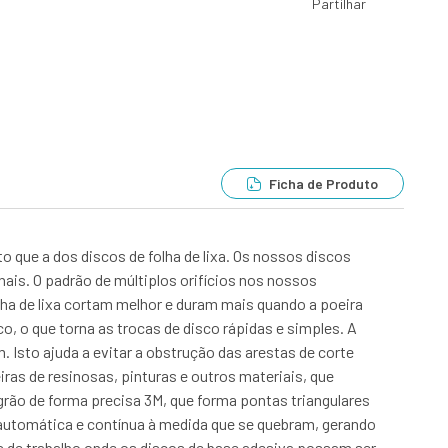
Partilhar
Ficha de Produto
 que a dos discos de folha de lixa. Os nossos discos
ais. O padrão de múltiplos orifícios nos nossos
lha de lixa cortam melhor e duram mais quando a poeira
o, o que torna as trocas de disco rápidas e simples. A
. Isto ajuda a evitar a obstrução das arestas de corte
as de resinosas, pinturas e outros materiais, que
rão de forma precisa 3M, que forma pontas triangulares
 automática e contínua à medida que se quebram, gerando
s de trabalho onde os discos de base adesiva possam ser