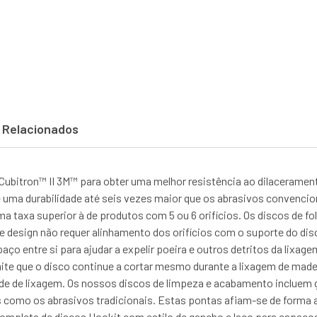
 Relacionados
bitron™ II 3M™ para obter uma melhor resistência ao dilaceramento
 uma durabilidade até seis vezes maior que os abrasivos convencion
 taxa superior à de produtos com 5 ou 6 orifícios. Os discos de fo
e design não requer alinhamento dos orifícios com o suporte do disc
ço entre si para ajudar a expelir poeira e outros detritos da lixagem
te que o disco continue a cortar mesmo durante a lixagem de madeir
de de lixagem. Os nossos discos de limpeza e acabamento incluem g
s como os abrasivos tradicionais. Estas pontas afiam-se de forma
ompleta de discos Hookit com estilo de gancho e laço para espaço