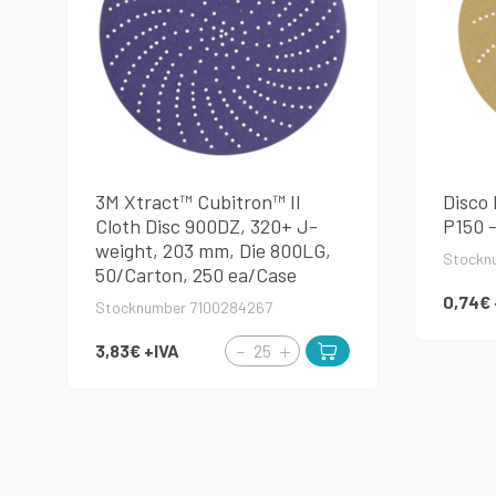
3M Xtract™ Cubitron™ II
Disco
Cloth Disc 900DZ, 320+ J-
P150 
weight, 203 mm, Die 800LG,
Stockn
50/Carton, 250 ea/Case
0,74€
Stocknumber 7100284267
3,83€
+IVA