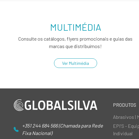
MULTIMÉDIA
Consulte os catálogos, flyers promocionais e guias das
marcas que distribuímos!
Ver Multimédia
PRODUTOS
Abrasivos | 
+351 244 684 566 (Chamada para Rede
EPI'S - Equ
Fixa Nacional)
Individual