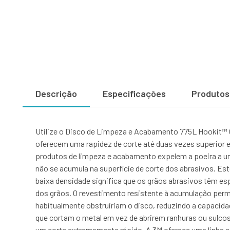
Descrição
Especificações
Produtos
Utilize o Disco de Limpeza e Acabamento 775L Hookit™ Cu
oferecem uma rapidez de corte até duas vezes superior e
produtos de limpeza e acabamento expelem a poeira a uma
não se acumula na superfície de corte dos abrasivos. Est
baixa densidade significa que os grãos abrasivos têm espa
dos grãos. O revestimento resistente à acumulação permi
habitualmente obstruiriam o disco, reduzindo a capacida
que cortam o metal em vez de abrirem ranhuras ou sulco
um corte extremamente rápido. A 3M oferece uma linha c