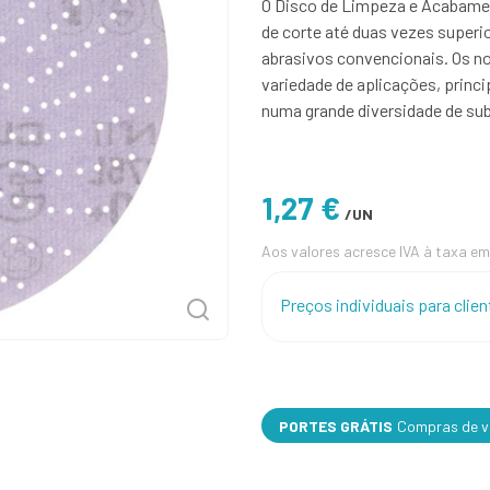
O Disco de Limpeza e Acabamen
de corte até duas vezes superio
abrasivos convencionais. Os n
variedade de aplicações, princ
numa grande diversidade de su
1,27 €
/UN
Aos valores acresce IVA à taxa em
Preços individuais para cli
PORTES GRÁTIS
Compras de va