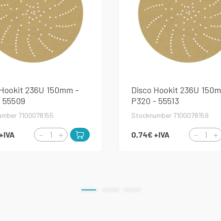
 Hookit 236U 150mm -
Disco Hookit 236U 150
- 55509
P320 - 55513
umber 7100078155
Stocknumber 7100078159
+IVA
0,74€
+IVA