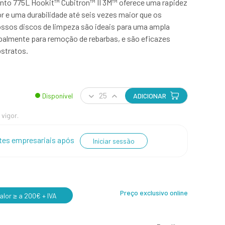
to 775L Hookit™ Cubitron™ II 3M™ oferece uma rapidez
r e uma durabilidade até seis vezes maior que os
ossos discos de limpeza são ideais para uma ampla
ipalmente para remoção de rebarbas, e são eficazes
bstratos.
Disponível
ADICIONAR
 vigor.
entes empresariais após
Iniciar sessão
Preço exclusivo online
lor ≥ a 200€ + IVA