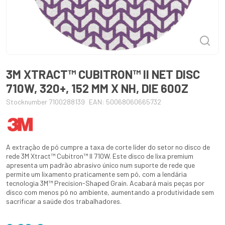
3M XTRACT™ CUBITRON™ II NET DISC
710W, 320+, 152 MM X NH, DIE 600Z
Stocknumber 7100288139
EAN: 50068060665732
A extração de pó cumpre a taxa de corte líder do setor no disco de
rede 3M Xtract™ Cubitron™ II 710W. Este disco de lixa premium
apresenta um padrão abrasivo único num suporte de rede que
permite um lixamento praticamente sem pó, com a lendária
tecnologia 3M™ Precision-Shaped Grain. Acabará mais peças por
disco com menos pó no ambiente, aumentando a produtividade sem
sacrificar a saúde dos trabalhadores.