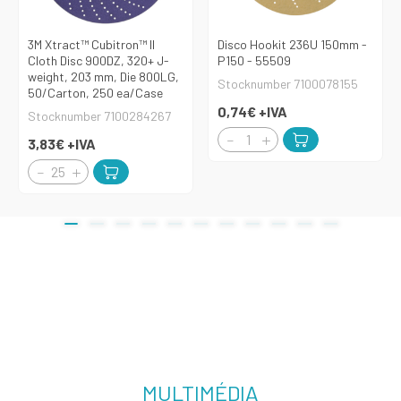
3M Xtract™ Cubitron™ II
Disco Hookit 236U 150mm -
Cloth Disc 900DZ, 320+ J-
P150 - 55509
weight, 203 mm, Die 800LG,
Stocknumber 7100078155
50/Carton, 250 ea/Case
0,74€
+IVA
Stocknumber 7100284267
3,83€
+IVA
MULTIMÉDIA