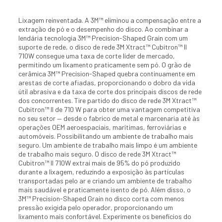
Lixagem reinventada. A 3M™ eliminou a compensação entre a
extração de pó e o desempenho do disco. Ao combinar a
lendária tecnologia 3M™ Precision-Shaped Grain com um
suporte de rede, o disco de rede 3M Xtract™ Cubitron™ II
710W consegue uma taxa de corte líder de mercado,
permitindo um lixamento praticamente sem pó. O grão de
cerâmica 3M™ Precision-Shaped quebra continuamente em
arestas de corte afiadas, proporcionando o dobro da vida
útil abrasiva e da taxa de corte dos principais discos de rede
dos concorrentes. Tire partido do disco de rede 3M Xtract™
Cubitron™ II de 710 W para obter uma vantagem competitiva
no seu setor — desde o fabrico de metal e marcenaria até às
operações OEM aeroespaciais, marítimas, ferroviárias e
automóveis. Possibilitando um ambiente de trabalho mais
seguro. Um ambiente de trabalho mais limpo é um ambiente
de trabalho mais seguro. O disco de rede 3M Xtract™
Cubitron™ II 710W extrai mais de 95% do pó produzido
durante a lixagem, reduzindo a exposição às partículas
transportadas pelo ar e criando um ambiente de trabalho
mais saudável e praticamente isento de pó. Além disso, o
3M™ Precision-Shaped Grain no disco corta com menos
pressão exigida pelo operador, proporcionando um
lixamento mais confortável. Experimente os benefícios do