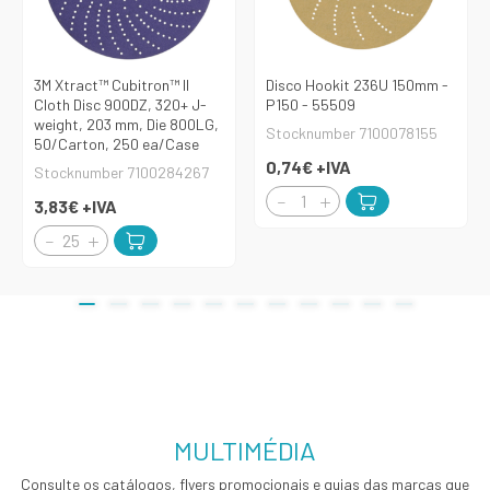
3M Xtract™ Cubitron™ II
Disco Hookit 236U 150mm -
Cloth Disc 900DZ, 320+ J-
P150 - 55509
weight, 203 mm, Die 800LG,
Stocknumber 7100078155
50/Carton, 250 ea/Case
0,74€
+IVA
Stocknumber 7100284267
3,83€
+IVA
MULTIMÉDIA
Consulte os catálogos, flyers promocionais e guias das marcas que