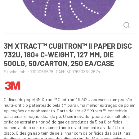
3M XTRACT™ CUBITRON™ II PAPER DISC
732U, 180+ C-WEIGHT, 127 MM, DIE
500LG, 50/CARTON, 250 EA/CASE
Stocknumber 7100066678
EAN: 50076308642674
O disco de papel 3M Xtract™ Cubitron™ II 732U apresenta um padrão
multi-orifício patenteado pela 3M para uma melhor extração de pó em
aplicações de acabamento. Parte da série 3M Xtract™, concebida
para uma remoção ideal do pó. O seu inovador padrão de múltiplos
orifícios extrai melhor pó do que os produtos de 5 ou 6 orifícios,
aumentando o corte e aumentando drasticamente a vida útil do
disco. O design não tem de se alinhar com os orifícios das pastilhas
do disco, tornando a troca dos discos rápida, fácil e conveniente.