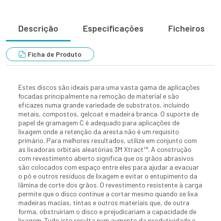
Descrição
Especificações
Ficheiros
Ficha de Produto
Estes discos são ideais para uma vasta gama de aplicações
focadas principalmente na remoção de material e são
eficazes numa grande variedade de substratos, incluindo
metais, compostos, gelcoat e madeira branca. O suporte de
papel de gramagem C é adequado para aplicações de
lixagem onde a retenção da aresta não é um requisito
primário. Para melhores resultados, utilize em conjunto com
as lixadoras orbitais aleatórias 3M Xtract™. A construção
com revestimento aberto significa que os grãos abrasivos
são colocados com espaço entre eles para ajudar a evacuar
o pó e outros resíduos de lixagem e evitar o entupimento da
lâmina de corte dos grãos. O revestimento resistente à carga
permite que o disco continue a cortar mesmo quando se lixa
madeiras macias, tintas e outros materiais que, de outra
forma, obstruiriam o disco e prejudicariam a capacidade de
lixagem. Tudo isto resulta num aumento da produtividade e