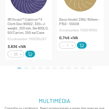
3M Xtract™ Cubitron™ II
Disco Hookit 236U 150mm -
Cloth Disc 900DZ, 320+ J-
P150 - 55509
weight, 203 mm, Die 800LG,
Stocknumber 7100078155
50/Carton, 250 ea/Case
0,74€
+IVA
Stocknumber 7100284267
3,83€
+IVA
MULTIMÉDIA
Consulte os catálogos, flyers promocionais e guias das marcas que