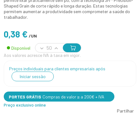
permite lixar praticamente sem pó, com a tecnologia 3M™ Precision-
Shaped Grain de corte rápido e longa duração. Estas tecnologias
permitem aumentar a produtividade sem comprometer a saúde do
trabalhador.
0,38 €
/UN
Disponível
Aos valores acresce IVA à taxa em vigor.
Preços individuais para clientes empresariais após
Iniciar sessão
PORTES GRÁTIS
Compras de valor ≥ a 200€ + IVA
Preço exclusivo online
Partilhar