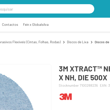
Contactos
Fein x Globalsilva
rasivos Flexíveis (Cintas, Folhas, Rodas)
Discos de Lixa
Discos de 
3M XTRACT™ NE
X NH, DIE 500X
Stocknumber 7100288236
EAN: 