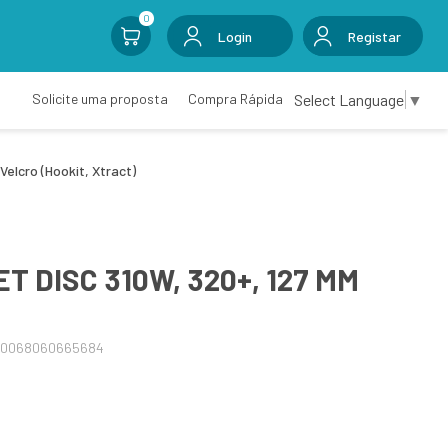
0
Login
Registar
Select Language
▼
Solicite uma proposta
Compra Rápida
Velcro (Hookit, Xtract)
T DISC 310W, 320+, 127 MM
30068060665684