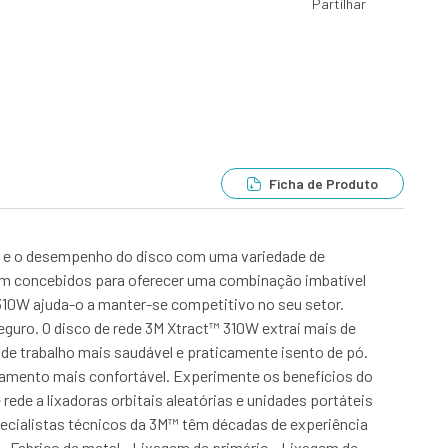
Partilhar
Ficha de Produto
pó e o desempenho do disco com uma variedade de
oram concebidos para oferecer uma combinação imbatível
310W ajuda-o a manter-se competitivo no seu setor.
guro. O disco de rede 3M Xtract™ 310W extrai mais de
de trabalho mais saudável e praticamente isento de pó.
xamento mais confortável. Experimente os benefícios do
ede a lixadoras orbitais aleatórias e unidades portáteis
pecialistas técnicos da 3M™ têm décadas de experiência
• Fabrico de metal • Lixagem de primário • Lixagem de