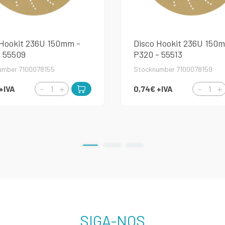
 Hookit 236U 150mm -
Disco Hookit 236U 150
- 55509
P320 - 55513
umber 7100078155
Stocknumber 7100078159
+IVA
0,74€
+IVA
SIGA-NOS