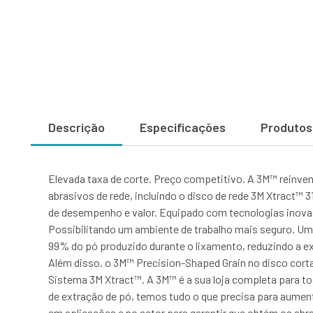
Descrição
Especificações
Produtos
Elevada taxa de corte. Preço competitivo. A 3M™ reinv
abrasivos de rede, incluindo o disco de rede 3M Xtract
de desempenho e valor. Equipado com tecnologias inovad
Possibilitando um ambiente de trabalho mais seguro. Um 
99% do pó produzido durante o lixamento, reduzindo a ex
Além disso, o 3M™ Precision-Shaped Grain no disco cort
Sistema 3M Xtract™. A 3M™ é a sua loja completa para tod
de extração de pó, temos tudo o que precisa para aument
em aplicações e no setor para garantir que obtém os abr