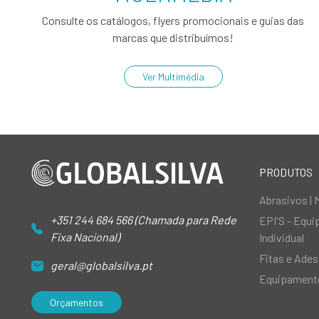
Consulte os catálogos, flyers promocionais e guias das
marcas que distribuímos!
Ver Multimédia
PRODUTOS
Abrasivos | 
+351 244 684 566 (Chamada para Rede
EPI'S - Equ
Fixa Nacional)
Individual
Fitas e Ades
geral@globalsilva.pt
Equipamento
Orçamentos