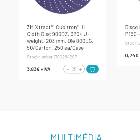
3M Xtract™ Cubitron™ II
Disco
Cloth Disc 900DZ, 320+ J-
P150 
weight, 203 mm, Die 800LG,
Stockn
50/Carton, 250 ea/Case
0,74€
Stocknumber 7100284267
3,83€
+IVA
MULTIMÉDIA