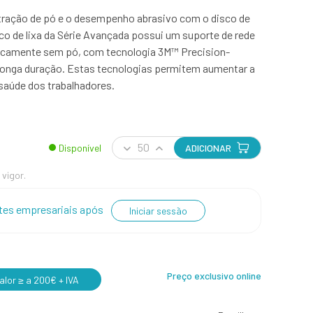
extração de pó e o desempenho abrasivo com o disco de
co de lixa da Série Avançada possui um suporte de rede
icamente sem pó, com tecnologia 3M™ Precision-
 longa duração. Estas tecnologias permitem aumentar a
 saúde dos trabalhadores.
Disponível
ADICIONAR
 vigor.
entes empresariais após
Iniciar sessão
Preço exclusivo online
lor ≥ a 200€ + IVA