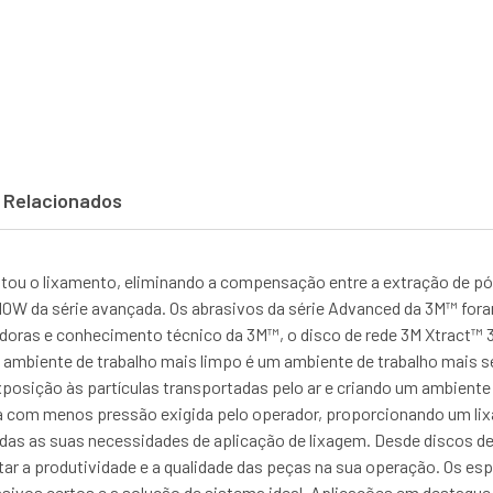
 Relacionados
entou o lixamento, eliminando a compensação entre a extração de 
™ 310W da série avançada. Os abrasivos da série Advanced da 3M™ f
oras e conhecimento técnico da 3M™, o disco de rede 3M Xtract™ 
ambiente de trabalho mais limpo é um ambiente de trabalho mais se
posição às partículas transportadas pelo ar e criando um ambiente 
a com menos pressão exigida pelo operador, proporcionando um li
as as suas necessidades de aplicação de lixagem. Desde discos de r
ar a produtividade e a qualidade das peças na sua operação. Os es
asivos certos e a solução de sistema ideal. Aplicações em destaque 