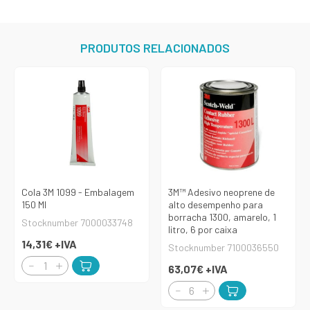
PRODUTOS RELACIONADOS
Cola 3M 1099 - Embalagem
3M™ Adesivo neoprene de
150 Ml
alto desempenho para
borracha 1300, amarelo, 1
Stocknumber 7000033748
litro, 6 por caixa
14,31€
+IVA
Stocknumber 7100036550
63,07€
+IVA