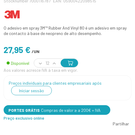
Stocknumber 7000116787
EAN: 05900422098515
O adesivo em spray 3M™ Rubber And Vinyl 80 é um adesivo em spray
de contacto à base de neopreno de alto desempenho.
27,95 €
/UN
Disponível
Aos valores acresce IVA à taxa em vigor.
Preços individuais para clientes empresariais após
Iniciar sessão
PORTES GRÁTIS
Compras de valor ≥ a 200€ + IVA
Preço exclusivo online
Partilhar