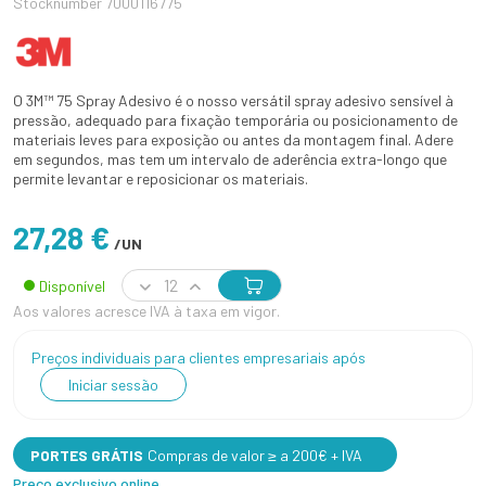
Stocknumber 7000116775
O 3M™ 75 Spray Adesivo é o nosso versátil spray adesivo sensível à
pressão, adequado para fixação temporária ou posicionamento de
materiais leves para exposição ou antes da montagem final. Adere
em segundos, mas tem um intervalo de aderência extra-longo que
permite levantar e reposicionar os materiais.
27,28 €
/UN
Disponível
Aos valores acresce IVA à taxa em vigor.
Preços individuais para clientes empresariais após
Iniciar sessão
PORTES GRÁTIS
Compras de valor ≥ a 200€ + IVA
Preço exclusivo online