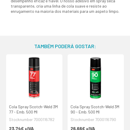
desempenho eficaz e fiável. O nosso adesivo em spray seca
transparente, cria uma linha de cola suave e resiste ao
enrugamento na maioria dos materiais para um aspeto limpo.
TAMBÉM PODERÁ GOSTAR:
Cola Spray Scotch-Weld 3M
Cola Spray Scotch-Weld 3M
77 - Emb. 500 Ml
90 - Emb. 500 Ml
Stocknumber 7000116782
Stocknumber 7000116790
23,74€
+IVA
26,66€
+IVA