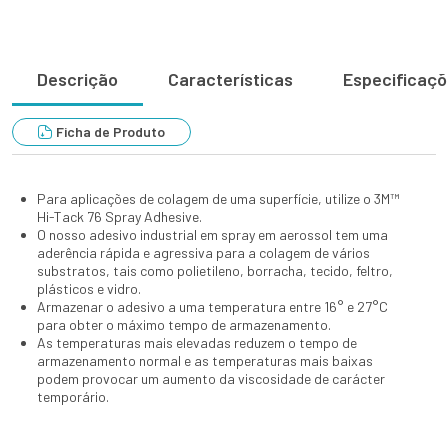
Descrição
Características
Especificaç
Ficha de Produto
Para aplicações de colagem de uma superfície, utilize o 3M™
Hi-Tack 76 Spray Adhesive.
O nosso adesivo industrial em spray em aerossol tem uma
aderência rápida e agressiva para a colagem de vários
substratos, tais como polietileno, borracha, tecido, feltro,
plásticos e vidro.
Armazenar o adesivo a uma temperatura entre 16° e 27°C
para obter o máximo tempo de armazenamento.
As temperaturas mais elevadas reduzem o tempo de
armazenamento normal e as temperaturas mais baixas
podem provocar um aumento da viscosidade de carácter
temporário.