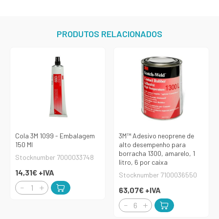
PRODUTOS RELACIONADOS
Cola 3M 1099 - Embalagem
3M™ Adesivo neoprene de
150 Ml
alto desempenho para
borracha 1300, amarelo, 1
Stocknumber 7000033748
litro, 6 por caixa
14,31€
+IVA
Stocknumber 7100036550
63,07€
+IVA