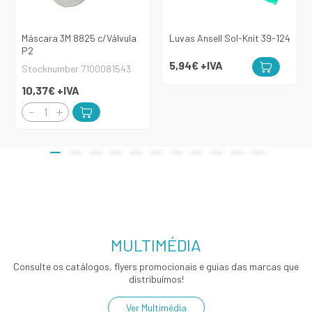
Máscara 3M 8825 c/Válvula
Luvas Ansell Sol-Knit 39-124
P2
5,94€
+IVA
Stocknumber 7100081543
10,37€
+IVA
MULTIMÉDIA
Consulte os catálogos, flyers promocionais e guias das marcas que
distribuímos!
Ver Multimédia