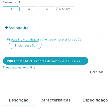
Tamanhos :
7
7
8
9
9,5/10 (XL)
Sob consulta
Preços individuais para clientes empresariais após
Iniciar sessão
PORTES GRÁTIS
Compras de valor ≥ a 200€ + IVA
Preço exclusivo online
Partilhar
Descrição
Características
Especificaç