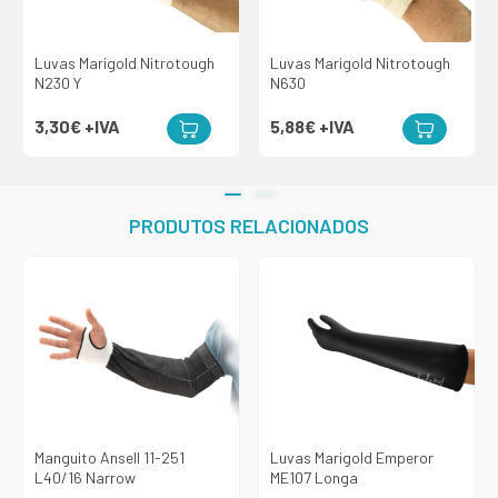
Luvas Marigold Nitrotough
Luvas Marigold Nitrotough
N230 Y
N630
3,30€
+IVA
5,88€
+IVA
PRODUTOS RELACIONADOS
Manguito Ansell 11-251
Luvas Marigold Emperor
L40/16 Narrow
ME107 Longa