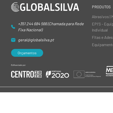
PRODUTOS
Abrasivos | 
+351 244 684 566 (Chamada para Rede
EPI'S - Equ
Fixa Nacional)
Individual
Fitas e Ades
geral@globalsilva.pt
Equipamento
Orçamentos
© 2026 GlobalSilva
|
Todos os direitos reservados