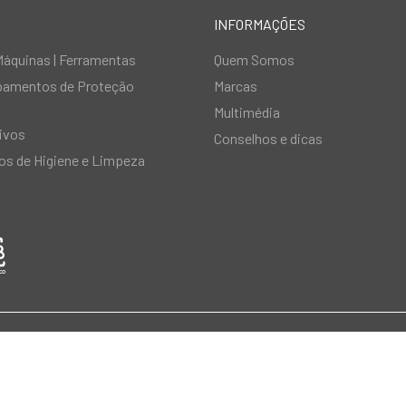
INFORMAÇÕES
Máquinas | Ferramentas
Quem Somos
ipamentos de Proteção
Marcas
Multimédia
ivos
Conselhos e dicas
s de Higiene e Limpeza