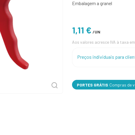
Embalagem a granel
1,11 €
/UN
Aos valores acresce IVA à taxa em
Preços individuais para cli
PORTES GRÁTIS
Compras de va