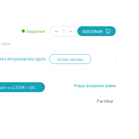
Disponível
ADICIONAR
 vigor.
entes empresariais após
Iniciar sessão
Preço exclusivo online
lor ≥ a 200€ + IVA
Partilhar