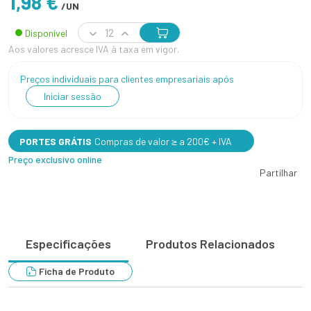
1,98 €
/UN
Disponível
Aos valores acresce IVA à taxa em vigor.
Preços individuais para clientes empresariais após
Iniciar sessão
PORTES GRÁTIS
Compras de valor ≥ a 200€ + IVA
Preço exclusivo online
Partilhar
Especificações
Produtos Relacionados
Ficha de Produto