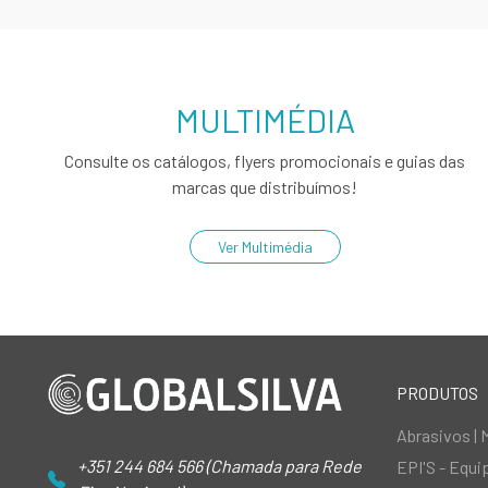
MULTIMÉDIA
Consulte os catálogos, flyers promocionais e guias das
marcas que distribuímos!
Ver Multimédia
PRODUTOS
Abrasivos | 
+351 244 684 566 (Chamada para Rede
EPI'S - Equ