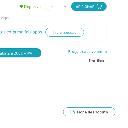
Disponível
ADICIONAR
 vigor.
entes empresariais após
Iniciar sessão
Preço exclusivo online
lor ≥ a 200€ + IVA
Partilhar
Ficha de Produto