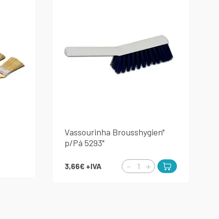
Vassourinha Brousshygien"
p/Pá 5293"
3,66€
+IVA