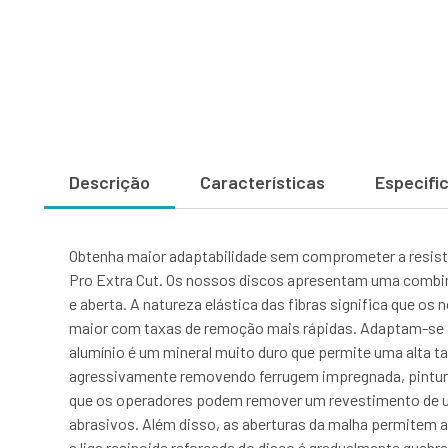
Descrição
Características
Especifi
Obtenha maior adaptabilidade sem comprometer a resistê
Pro Extra Cut. Os nossos discos apresentam uma combina
e aberta. A natureza elástica das fibras significa que 
maior com taxas de remoção mais rápidas. Adaptam-se às 
alumínio é um mineral muito duro que permite uma alta ta
agressivamente removendo ferrugem impregnada, pintura 
que os operadores podem remover um revestimento de um
abrasivos. Além disso, as aberturas da malha permitem a 
a liga resinoide reforçada do disco é gradualmente quebra