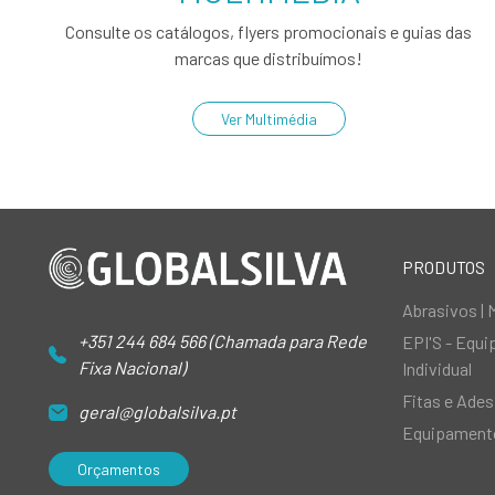
Consulte os catálogos, flyers promocionais e guias das
marcas que distribuímos!
Ver Multimédia
PRODUTOS
Abrasivos | 
+351 244 684 566 (Chamada para Rede
EPI'S - Equ
Fixa Nacional)
Individual
Fitas e Ades
geral@globalsilva.pt
Equipamento
Orçamentos