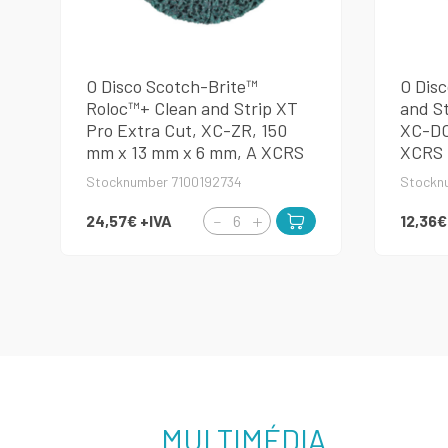
O Disco Scotch-Brite™
O Dis
Roloc™+ Clean and Strip XT
and St
Pro Extra Cut, XC-ZR, 150
XC-DC
mm x 13 mm x 6 mm, A XCRS
XCRS
Stocknumber 7100192734
Stockn
24,57€
+IVA
12,36
MULTIMÉDIA