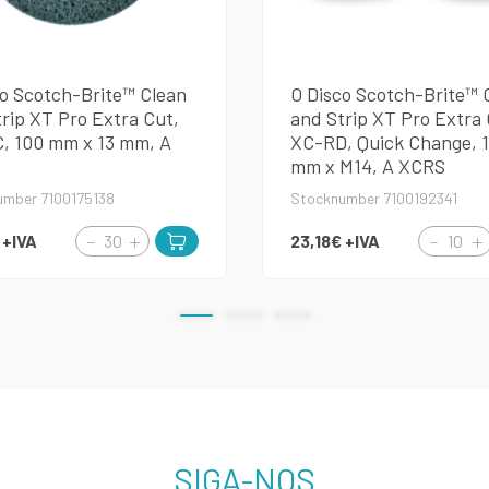
co Scotch-Brite™ Clean
O Disco Scotch-Brite™ 
rip XT Pro Extra Cut,
and Strip XT Pro Extra 
, 100 mm x 13 mm, A
XC-RD, Quick Change, 
mm x M14, A XCRS
umber 7100175138
Stocknumber 7100192341
€
+IVA
23,18€
+IVA
SIGA-NOS