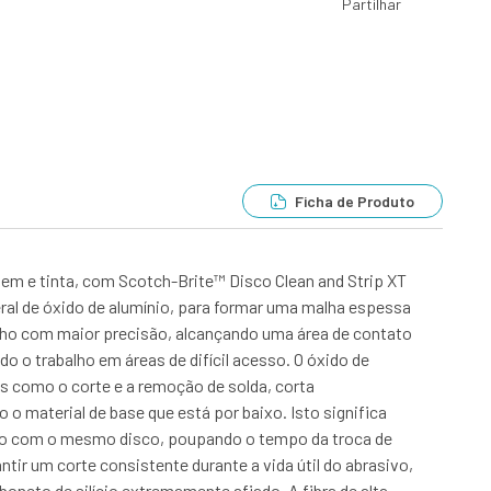
Partilhar
Ficha de Produto
em e tinta, com Scotch-Brite™ Disco Clean and Strip XT
ral de óxido de alumínio, para formar uma malha espessa
balho com maior precisão, alcançando uma área de contato
 o trabalho em áreas de difícil acesso. O óxido de
is como o corte e a remoção de solda, corta
 material de base que está por baixo. Isto significa
ivo com o mesmo disco, poupando o tempo da troca de
tir um corte consistente durante a vida útil do abrasivo,
boneto de silício extremamente afiado. A fibra de alta