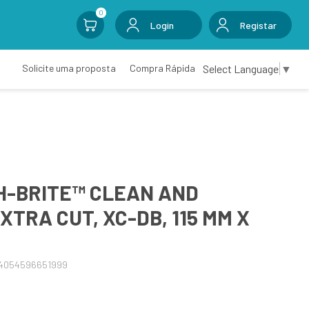
0
Login
Registar
Select Language
▼
Solicite uma proposta
Compra Rápida
H-BRITE™ CLEAN AND
XTRA CUT, XC-DB, 115 MM X
04054596651999