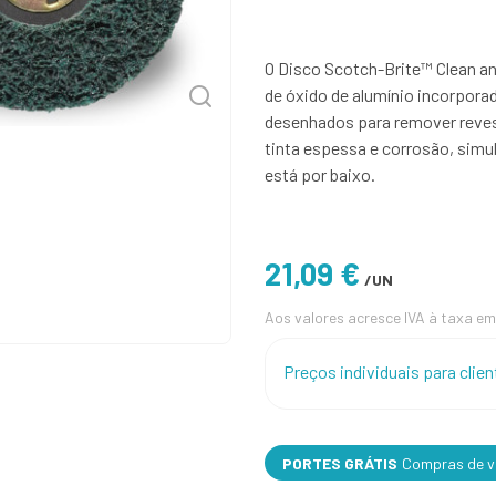
O Disco Scotch-Brite™ Clean an
de óxido de alumínio incorpora
desenhados para remover reves
tinta espessa e corrosão, sim
está por baixo.
21,09 €
/UN
Aos valores acresce IVA à taxa em
Preços individuais para cli
PORTES GRÁTIS
Compras de va