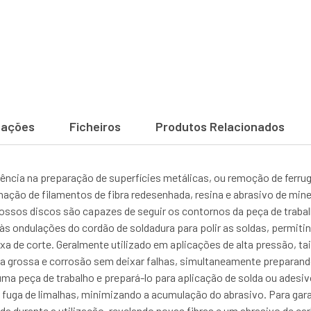
cações
Ficheiros
Produtos Relacionados
ncia na preparação de superfícies metálicas, ou remoção de ferrug
ção de filamentos de fibra redesenhada, resina e abrasivo de mine
os nossos discos são capazes de seguir os contornos da peça de tra
ondulações do cordão de soldadura para polir as soldas, permitindo
xa de corte. Geralmente utilizado em aplicações de alta pressão, ta
grossa e corrosão sem deixar falhas, simultaneamente preparando o
a peça de trabalho e prepará-lo para aplicação de solda ou ades
fuga de limalhas, minimizando a acumulação do abrasivo. Para garan
da durante a utilização, revelando novas fibras e um abrasivo de car