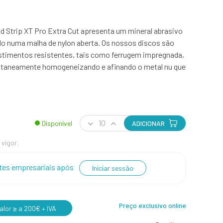
d Strip XT Pro Extra Cut apresenta um mineral abrasivo
do numa malha de nylon aberta. Os nossos discos são
timentos resistentes, tais como ferrugem impregnada,
ultaneamente homogeneizando e afinando o metal nu que
Disponível
ADICIONAR
 vigor.
entes empresariais após
Iniciar sessão
Preço exclusivo online
lor ≥ a 200€ + IVA