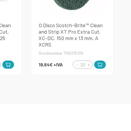
Clean
O Disco Scotch-Brite™ Clean
Cut,
and Strip XT Pro Extra Cut,
125
XC-DC, 150 mm x 13 mm, A
XCRS
Stocknumber 7100175139
19,64€
+IVA