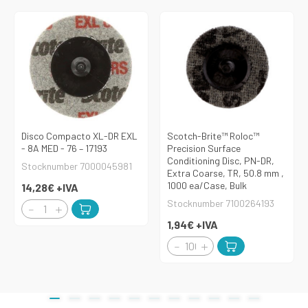
Disco Compacto XL-DR EXL
Scotch-Brite™ Roloc™
- 8A MED - 76 – 17193
Precision Surface
Conditioning Disc, PN-DR,
Stocknumber 7000045981
Extra Coarse, TR, 50.8 mm ,
1000 ea/Case, Bulk
14,28€
+IVA
Stocknumber 7100264193
1,94€
+IVA