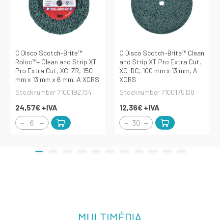
O Disco Scotch-Brite™
O Disco Scotch-Brite™ Clean
Roloc™+ Clean and Strip XT
and Strip XT Pro Extra Cut,
Pro Extra Cut, XC-ZR, 150
XC-DC, 100 mm x 13 mm, A
mm x 13 mm x 6 mm, A XCRS
XCRS
Stocknumber 7100192734
Stocknumber 7100175138
24,57€
+IVA
12,36€
+IVA
MULTIMÉDIA