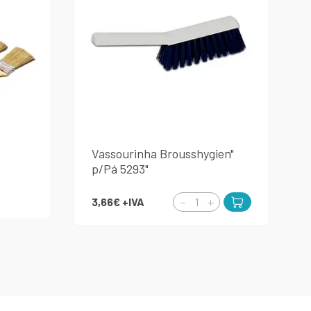
Vassourinha Brousshygien"
p/Pá 5293"
3,66€
+IVA