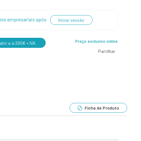
entes empresariais após
Iniciar sessão
Preço exclusivo online
lor ≥ a 200€ + IVA
Partilhar
Ficha de Produto