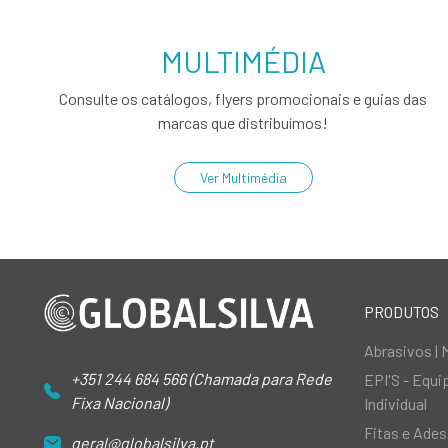
MULTIMÉDIA
Consulte os catálogos, flyers promocionais e guias das
marcas que distribuímos!
Ver Multimédia
PRODUTOS
Abrasivos | 
+351 244 684 566 (Chamada para Rede
EPI'S - Equ
Fixa Nacional)
Individual
Fitas e Ades
geral@globalsilva.pt