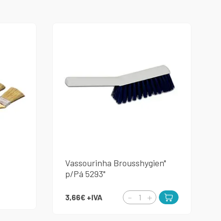
Vassourinha Brousshygien"
p/Pá 5293"
3,66€
+IVA