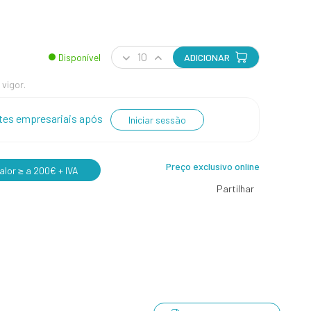
Disponível
ADICIONAR
 vigor.
entes empresariais após
Iniciar sessão
Preço exclusivo online
lor ≥ a 200€ + IVA
Partilhar