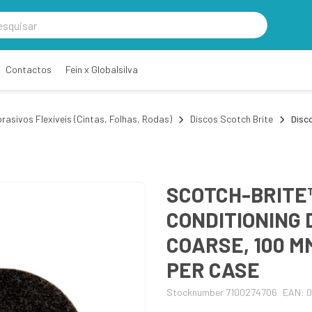
Contactos
Fein x Globalsilva
rasivos Flexíveis (Cintas, Folhas, Rodas)
Discos Scotch Brite
Disc
SCOTCH-BRITE
CONDITIONING 
COARSE, 100 MM
PER CASE
Stocknumber 7100274706
EAN: 