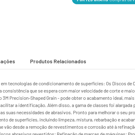
cações
Produtos Relacionados
em tecnologias de condicionamento de superfícies: Os Discos de 
a consistência que se espera com maior velocidade de corte e maior
o 3M Precision-Shaped Grain - pode obter o acabamento ideal, mais 
ilitar a identificação. Além disso, a gama de classes foi alargada p
as suas necessidades de abrasivos. Pronto para melhorar o seu pr
o de superfícies, incluindo limpeza, mistura, rebarbação e acabam
que vão desde a remoção de revestimentos e corrosão até à refin
riscos abrasivos revestidos; Refinação de marcas de máquinas; P