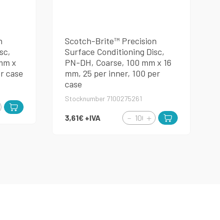
n
Scotch-Brite™ Precision
sc,
Surface Conditioning Disc,
mm x
PN-DH, Coarse, 100 mm x 16
er case
mm, 25 per inner, 100 per
case
Stocknumber 7100275261
3,61€
+IVA