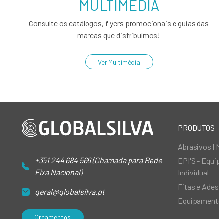
MULTIMÉDIA
Consulte os catálogos, flyers promocionais e guias das
marcas que distribuímos!
Ver Multimédia
PRODUTOS
Abrasivos | 
+351 244 684 566 (Chamada para Rede
EPI'S - Equ
Fixa Nacional)
Individual
Fitas e Ades
geral@globalsilva.pt
Equipamento
Orçamentos