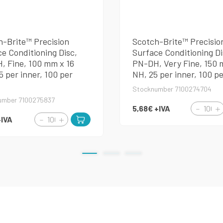
h-Brite™ Precision
Scotch-Brite™ Precisio
e Conditioning Disc,
Surface Conditioning Di
, Fine, 100 mm x 16
PN-DH, Very Fine, 150 
 per inner, 100 per
NH, 25 per inner, 100 p
Stocknumber 7100274704
umber 7100275837
5,68€
+IVA
+IVA