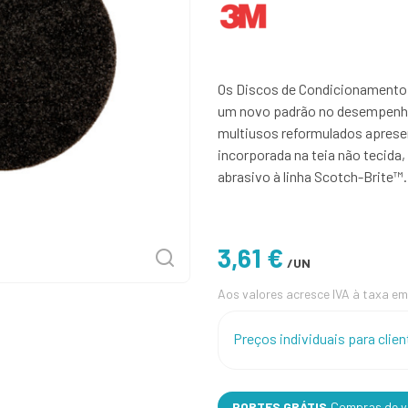
Os Discos de Condicionamento 
um novo padrão no desempenho
multiusos reformulados aprese
incorporada na teia não tecida,
abrasivo à linha Scotch-Brite™.
3,61 €
/UN
Aos valores acresce IVA à taxa em
Preços individuais para cli
PORTES GRÁTIS
Compras de va