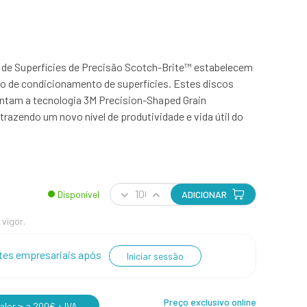
de Superfícies de Precisão Scotch-Brite™ estabelecem
 de condicionamento de superfícies. Estes discos
ntam a tecnologia 3M Precision-Shaped Grain
 trazendo um novo nível de produtividade e vida útil do
Disponível
ADICIONAR
 vigor.
entes empresariais após
Iniciar sessão
Preço exclusivo online
lor ≥ a 200€ + IVA