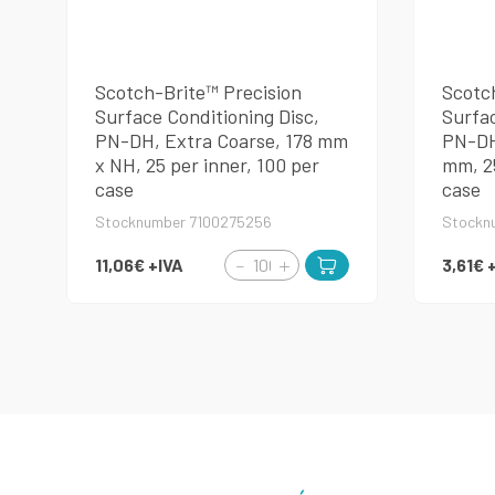
Scotch-Brite™ Precision
Scotc
Surface Conditioning Disc,
Surfac
PN-DH, Extra Coarse, 178 mm
PN-DH
x NH, 25 per inner, 100 per
mm, 25
case
case
Stocknumber 7100275256
Stockn
11,06€
+IVA
3,61€