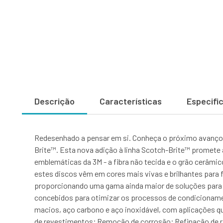
Descrição
Características
Especifi
Redesenhado a pensar em si. Conheça o próximo avanço 
Brite™. Esta nova adição à linha Scotch-Brite™ promete 
emblemáticas da 3M - a fibra não tecida e o grão cerâmic
estes discos vêm em cores mais vivas e brilhantes para fac
proporcionando uma gama ainda maior de soluções para 
concebidos para otimizar os processos de condicionament
macios, aço carbono e aço inoxidável, com aplicações 
de revestimentos; Remoção de corrosão; Refinação de 