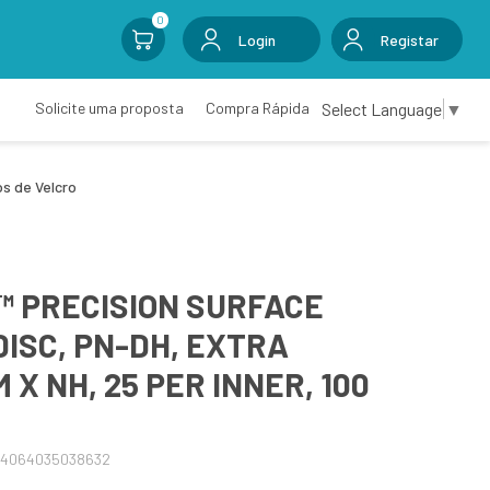
0
Login
Registar
Select Language
▼
Solicite uma proposta
Compra Rápida
os de Velcro
™ PRECISION SURFACE
DISC, PN-DH, EXTRA
 X NH, 25 PER INNER, 100
04064035038632