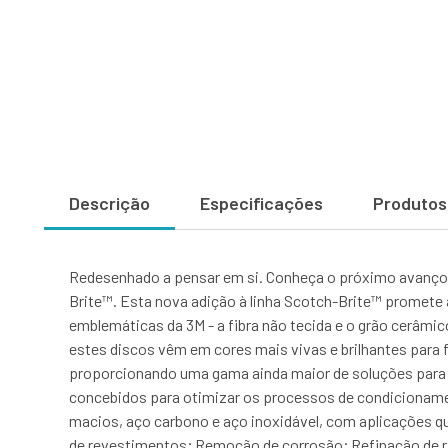
Descrição
Especificações
Produtos
Redesenhado a pensar em si. Conheça o próximo avanço 
Brite™. Esta nova adição à linha Scotch-Brite™ promete 
emblemáticas da 3M - a fibra não tecida e o grão cerâmic
estes discos vêm em cores mais vivas e brilhantes para fac
proporcionando uma gama ainda maior de soluções para 
concebidos para otimizar os processos de condicionament
macios, aço carbono e aço inoxidável, com aplicações 
de revestimentos; Remoção de corrosão; Refinação de 