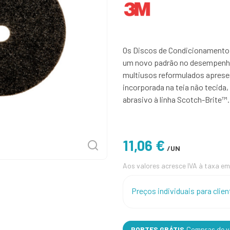
Os Discos de Condicionamento 
um novo padrão no desempenho
multiusos reformulados aprese
incorporada na teia não tecida,
abrasivo à linha Scotch-Brite™.
11,06 €
/UN
Aos valores acresce IVA à taxa em
Preços individuais para cli
PORTES GRÁTIS
Compras de va