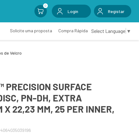
0
Login
Registar
Select Language
▼
Solicite uma proposta
Compra Rápida
os de Velcro
™ PRECISION SURFACE
DISC, PN-DH, EXTRA
 X 22,23 MM, 25 PER INNER,
04064035039196