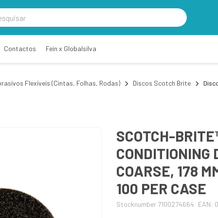
Contactos
Fein x Globalsilva
rasivos Flexíveis (Cintas, Folhas, Rodas)
Discos Scotch Brite
Disc
SCOTCH-BRITE
CONDITIONING 
COARSE, 178 MM
100 PER CASE
Stocknumber 7100274664
EAN: 