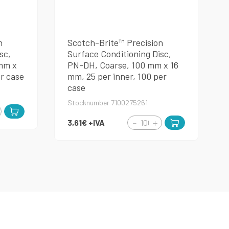
n
Scotch-Brite™ Precision
sc,
Surface Conditioning Disc,
mm x
PN-DH, Coarse, 100 mm x 16
er case
mm, 25 per inner, 100 per
case
Stocknumber 7100275261
3,61€
+IVA