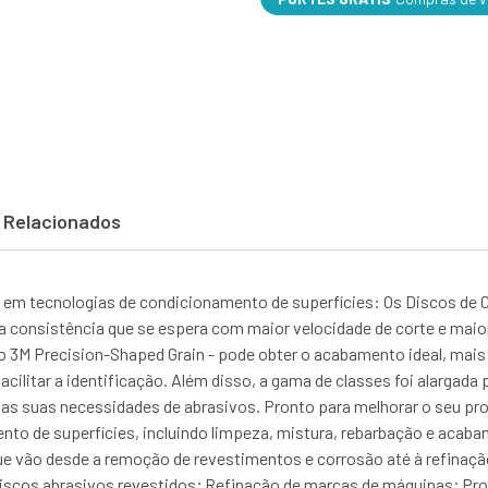
 Relacionados
em tecnologias de condicionamento de superfícies: Os Discos de 
a consistência que se espera com maior velocidade de corte e maior
o 3M Precision-Shaped Grain - pode obter o acabamento ideal, mais 
ilitar a identificação. Além disso, a gama de classes foi alargada p
as suas necessidades de abrasivos. Pronto para melhorar o seu pr
o de superfícies, incluindo limpeza, mistura, rebarbação e acabam
que vão desde a remoção de revestimentos e corrosão até à refin
riscos abrasivos revestidos; Refinação de marcas de máquinas; P