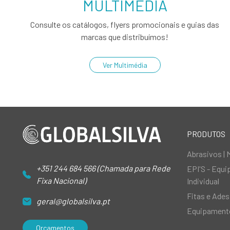
MULTIMÉDIA
Consulte os catálogos, flyers promocionais e guias das
marcas que distribuímos!
Ver Multimédia
PRODUTOS
Abrasivos | 
+351 244 684 566 (Chamada para Rede
EPI'S - Equ
Fixa Nacional)
Individual
Fitas e Ades
geral@globalsilva.pt
Equipamento
Orçamentos