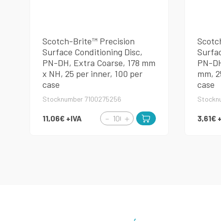
Scotch-Brite™ Precision
Scotc
Surface Conditioning Disc,
Surfac
PN-DH, Extra Coarse, 178 mm
PN-DH
x NH, 25 per inner, 100 per
mm, 25
case
case
Stocknumber 7100275256
Stockn
11,06€
+IVA
3,61€