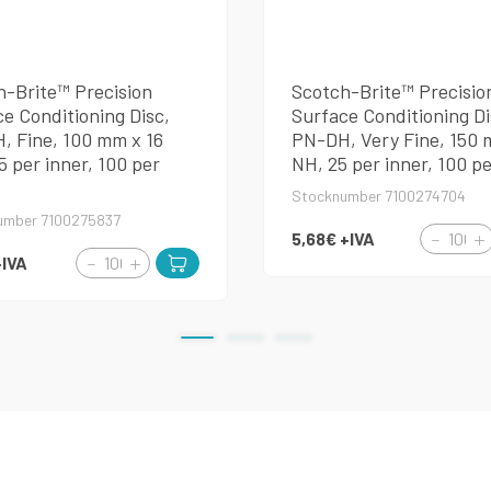
h-Brite™ Precision
Scotch-Brite™ Precisio
e Conditioning Disc,
Surface Conditioning Di
, Fine, 100 mm x 16
PN-DH, Very Fine, 150 
 per inner, 100 per
NH, 25 per inner, 100 p
Stocknumber 7100274704
umber 7100275837
5,68€
+IVA
+IVA