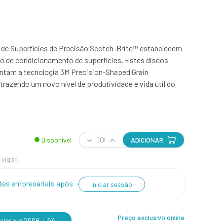
de Superfícies de Precisão Scotch-Brite™ estabelecem
 de condicionamento de superfícies. Estes discos
ntam a tecnologia 3M Precision-Shaped Grain
 trazendo um novo nível de produtividade e vida útil do
Disponível
ADICIONAR
 vigor.
entes empresariais após
Iniciar sessão
Preço exclusivo online
lor ≥ a 200€ + IVA