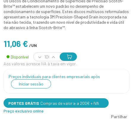
Os Discos de Condicionamento de Superfícies de Precisão Scotch-
Brite™ estabelecem um novo padrão no desempenho de
condicionamento de superfícies. Estes discos multiusos reformulados
apresentam a tecnologia 3M Precision-Shaped Grain incorporada na
teia não tecida, trazendo um novo nível de produtividade e vida útil
do abrasivo à linha Scotch-Brite™.
11,06 €
/UN
Disponível
Aos valores acresce IVA à taxa em vigor.
Preços individuais para clientes empresariais após
Iniciar sessão
PORTES GRÁTIS
Compras de valor ≥ a 200€ + IVA
Preço exclusivo online
Partilhar