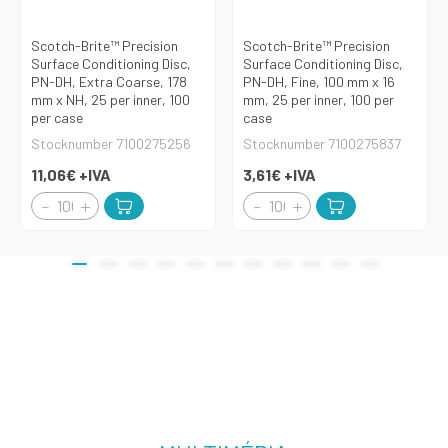
Scotch-Brite™ Precision
Scotch-Brite™ Precision
Surface Conditioning Disc,
Surface Conditioning Disc,
PN-DH, Extra Coarse, 178
PN-DH, Fine, 100 mm x 16
mm x NH, 25 per inner, 100
mm, 25 per inner, 100 per
per case
case
Stocknumber 7100275256
Stocknumber 7100275837
11,06€
+IVA
3,61€
+IVA